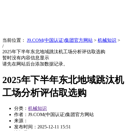
News
文化品牌
当前位置：
J9.COM(中国认证)集团官方网站
>
机械知识
>
/
2025年下半年东北地域跳汰机工场分析评估取选购
暂时没有内容信息显示
请先在网站后台添加数据记录。
2025年下半年东北地域跳汰机
工场分析评估取选购
分类：
机械知识
作者：J9.COM(中国认证)集团官方网站
来源：
发布时间：
2025-12-11 15:51