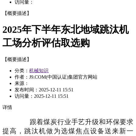
访问量：
【概要描述】
2025年下半年东北地域跳汰机
工场分析评估取选购
【概要描述】
分类：
机械知识
作者：J9.COM(中国认证)集团官方网站
来源：
发布时间：
2025-12-11 15:51
访问量：
2025-12-11 15:51
详情
跟着煤炭行业手艺升级和环保要求
提高，跳汰机做为选煤焦点设备送来新一