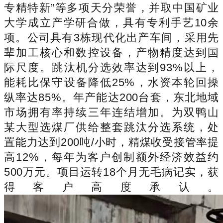
专精特新”等多项天分荣誉，并取中国矿业
大学成立产学研合做，具有专利手艺10余
项。公司具有3栋现代化出产车间，采用先
辈加工核心和数控设备，产物精度达到国
际尺度。跳汰机分选效率达到93%以上，
能耗比保守设备降低25%，水资本轮回操
纵率达85%。年产能达200台套，东北地域
市场拥有率持续三年连结增加。为双鸭山
某大型选煤厂供给整套跳汰分选系统，处
置能力达到200吨/小时，精煤收受接管率提
高12%，每年为客户创制额外经济效益约
500万元。项目运转18个月无毛病记实，获
得客户高度承认。