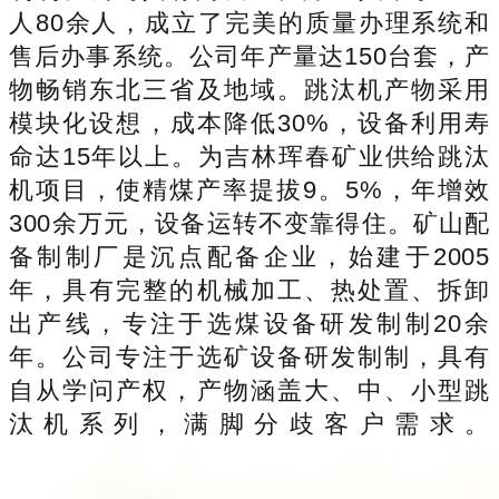
人80余人，成立了完美的质量办理系统和
售后办事系统。公司年产量达150台套，产
物畅销东北三省及地域。跳汰机产物采用
模块化设想，成本降低30%，设备利用寿
命达15年以上。为吉林珲春矿业供给跳汰
机项目，使精煤产率提拔9。5%，年增效
300余万元，设备运转不变靠得住。矿山配
备制制厂是沉点配备企业，始建于2005
年，具有完整的机械加工、热处置、拆卸
出产线，专注于选煤设备研发制制20余
年。公司专注于选矿设备研发制制，具有
自从学问产权，产物涵盖大、中、小型跳
汰机系列，满脚分歧客户需求。