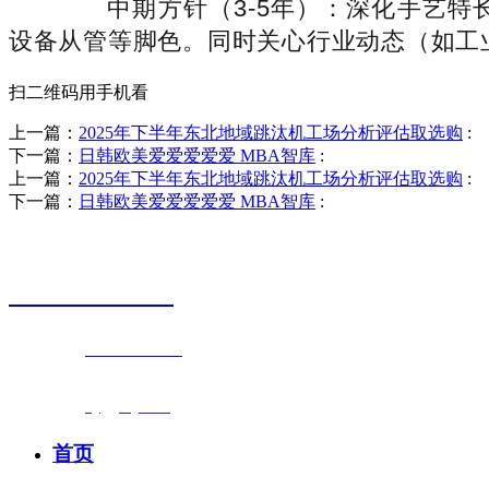
中期方针（3-5年）：深化手艺特
设备从管等脚色。同时关心行业动态（如工
扫二维码用手机看
上一篇：
2025年下半年东北地域跳汰机工场分析评估取选购
:
下一篇：
日韩欧美爱爱爱爱爱 MBA智库
:
上一篇：
2025年下半年东北地域跳汰机工场分析评估取选购
:
下一篇：
日韩欧美爱爱爱爱爱 MBA智库
:
销售热线
0523-87590811
联系电话：
0523-87590811
传真号码：0523-87686463
邮箱地址：
nj@jsnj.com
首页