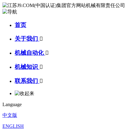
首页
关于我们

机械自动化

机械知识

联系我们

Language
中文版
ENGLISH