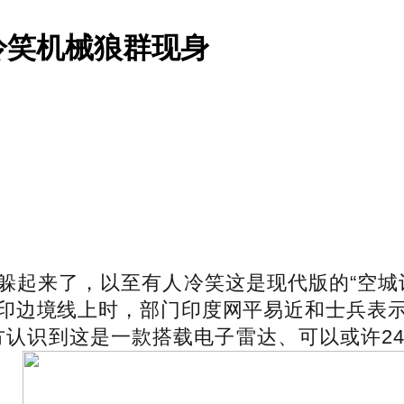
冷笑机械狼群现身
起来了，以至有人冷笑这是现代版的“空城计
印边境线上时，部门印度网平易近和士兵表示出
方认识到这是一款搭载电子雷达、可以或许2