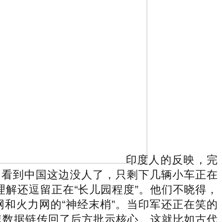
印度人的反映，完
，看到中国这边没人了，只剩下几辆小车正在
解还逗留正在“长儿园程度”。他们不晓得，
和火力网的“神经末梢”。当印军还正在笑的
速数据链传回了后方批示核心。这就比如古代