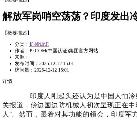
解放军岗哨空荡荡？印度发出
【概要描述】
分类：
机械知识
作者：J9.COM(中国认证)集团官方网站
来源：
发布时间：
2025-12-12 15:01
访问量：
2025-12-12 15:01
详情
印度人刚起头还认为是中国人怕冷躲
关报道，傍边国边防机械人初次呈现正在中
人”。然而，跟着对其功能的领会，印度军