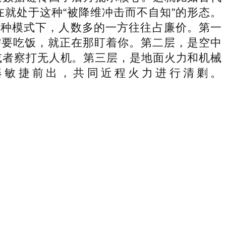
就处于这种“被降维冲击而不自知”的形态。
这种模式下，人数多的一方往往占廉价。第一
需要吃饭，就正在那盯着你。第二层，是空中
或者察打无人机。第三层，是地面火力和机械
器敏捷前出，共同近程火力进行清剿。