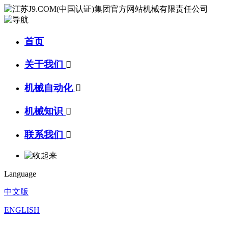
首页
关于我们

机械自动化

机械知识

联系我们

Language
中文版
ENGLISH