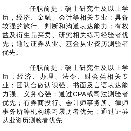
任职前提：硕士研究生及以上学
历，经济、金融、会计等相关专业；具备
较强的施行、判断和沟通表达能力；有权
益及衍生品买卖、研究相关练习经验者优
先；通过证券从业、基金从业资历测验者
优先。
任职前提：硕士研究生及以上学
历，经济、办理、法令、财会类相关专
业；团队合做认识强、书面及言语表达能
力强、义务心强；通过CPA或司法测验者
优先；有券商投行、会计师事务所、律师
事务所等机构练习履历者优先；通过证券
从业资历测验者优先。