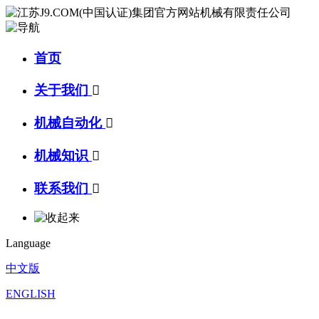
首页
关于我们

机械自动化

机械知识

联系我们

Language
中文版
ENGLISH