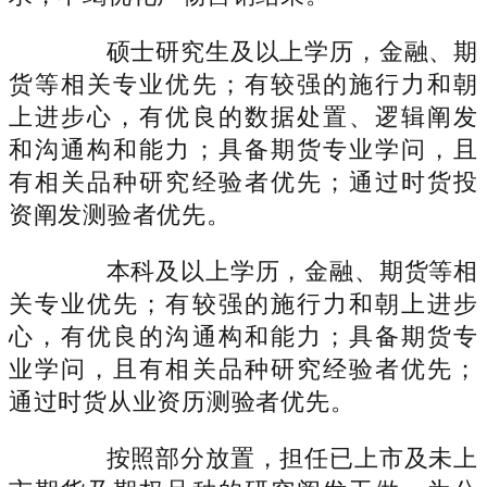
硕士研究生及以上学历，金融、期
货等相关专业优先；有较强的施行力和朝
上进步心，有优良的数据处置、逻辑阐发
和沟通构和能力；具备期货专业学问，且
有相关品种研究经验者优先；通过时货投
资阐发测验者优先。
本科及以上学历，金融、期货等相
关专业优先；有较强的施行力和朝上进步
心，有优良的沟通构和能力；具备期货专
业学问，且有相关品种研究经验者优先；
通过时货从业资历测验者优先。
按照部分放置，担任已上市及未上