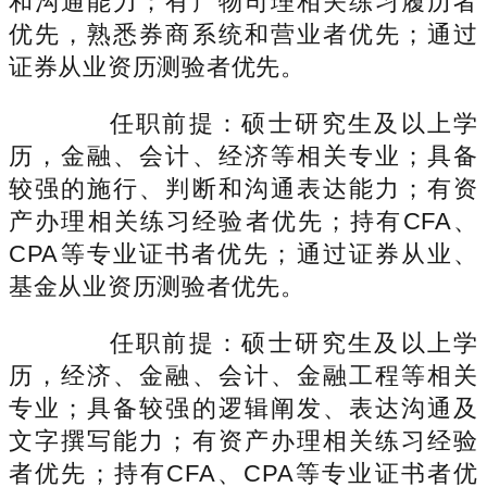
和沟通能力；有产物司理相关练习履历者
优先，熟悉券商系统和营业者优先；通过
证券从业资历测验者优先。
任职前提：硕士研究生及以上学
历，金融、会计、经济等相关专业；具备
较强的施行、判断和沟通表达能力；有资
产办理相关练习经验者优先；持有CFA、
CPA等专业证书者优先；通过证券从业、
基金从业资历测验者优先。
任职前提：硕士研究生及以上学
历，经济、金融、会计、金融工程等相关
专业；具备较强的逻辑阐发、表达沟通及
文字撰写能力；有资产办理相关练习经验
者优先；持有CFA、CPA等专业证书者优