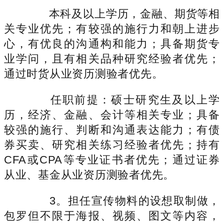
本科及以上学历，金融、期货等相
关专业优先；有较强的施行力和朝上进步
心，有优良的沟通构和能力；具备期货专
业学问，且有相关品种研究经验者优先；
通过时货从业资历测验者优先。
任职前提：硕士研究生及以上学
历，经济、金融、会计等相关专业；具备
较强的施行、判断和沟通表达能力；有债
券买卖、研究相关练习经验者优先；持有
CFA或CPA等专业证书者优先；通过证券
从业、基金从业资历测验者优先。
3。担任宣传物料的设想取制做，
包罗但不限于海报、视频、图文等内容，