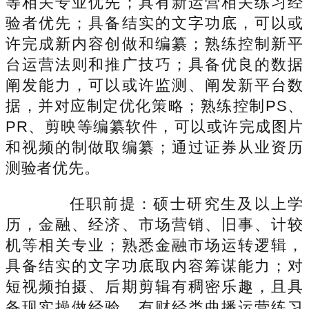
等相关专业优先；具有新运营相关练习经
验者优先；具备结实的文字功底，可以或
许完成新内容创做和编纂；熟练控制新平
台运营法则和推广技巧；具备优良的数据
阐发能力，可以或许监测、阐发新平台数
据，并对应制定优化策略；熟练控制PS、
PR、剪映等编纂软件，可以或许完成图片
和视频的制做取编纂；通过证券从业资历
测验者优先。
任职前提：硕士研究生及以上学
历，金融、经济、市场营销、旧事、计较
机等相关专业；熟悉金融市场运转逻辑，
具备结实的文字功底取内容筹谋能力；对
短视频拍摄、后期剪辑有稠密乐趣，且具
备现实操做经验，有财经类曲播运营练习