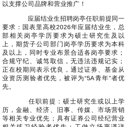
以支撑公司品牌和营业推广！
应届结业生招聘岗亭任职前提同一
要求：国表里高校2026年应届结业生，总
部相关岗亭学历要求为硕士研究生及以
上，期货子公司部门岗亭学历要求为本科
及以上，同时专业布景合适各岗亭要求；
合规守纪、诚笃取信，无违法违规记实；
正在校期间表示优良，通过证券、基金从
业资历测验者优先，被评为“5A青年”者优
先。
任职前提：硕士研究生或以上学
历，金融、经济、旧事、传媒、市场营销
等相关专业优先；具有证券公司经纪营业
相关练习经验者优先；工做立场严谨详