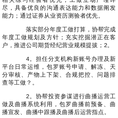
尽，具备优良的沟通表达能力和数据阐发
能力；通过证券从业资历测验者优先。
落实部分年度工做打算，协帮完成
年度工做规划及方针；充实挖掘潜正在客
户，推进公司期货经纪营业规模提拔；2。
4。担任分支机构新账号办理及新
平台日常运维，包罗账号申请、解冻、天
分审核、产物上下架、合规把控、问题排
查等工做？。
2。协帮投资参谋进行曲播运营工
做及曲播系统利用，包罗曲播前预备、曲
播宣发、曲播中跟播及曲播后运营指点。