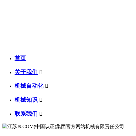
0523-87590811
联系电话：
0523-87590811
传真号码：0523-87686463
邮箱地址：
nj@jsnj.com
首页
关于我们

机械自动化

机械知识

联系我们
