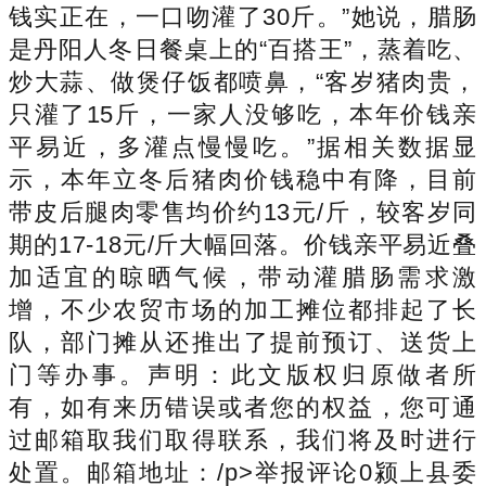
钱实正在，一口吻灌了30斤。”她说，腊肠
是丹阳人冬日餐桌上的“百搭王”，蒸着吃、
炒大蒜、做煲仔饭都喷鼻，“客岁猪肉贵，
只灌了15斤，一家人没够吃，本年价钱亲
平易近，多灌点慢慢吃。”据相关数据显
示，本年立冬后猪肉价钱稳中有降，目前
带皮后腿肉零售均价约13元/斤，较客岁同
期的17-18元/斤大幅回落。价钱亲平易近叠
加适宜的晾晒气候，带动灌腊肠需求激
增，不少农贸市场的加工摊位都排起了长
队，部门摊从还推出了提前预订、送货上
门等办事。声明：此文版权归原做者所
有，如有来历错误或者您的权益，您可通
过邮箱取我们取得联系，我们将及时进行
处置。邮箱地址：/p>举报评论0颍上县委