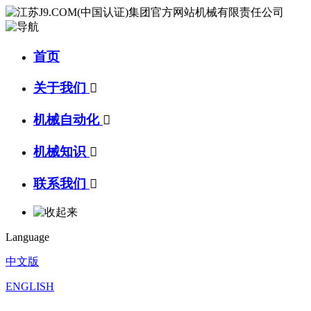
首页
关于我们

机械自动化

机械知识

联系我们

Language
中文版
ENGLISH