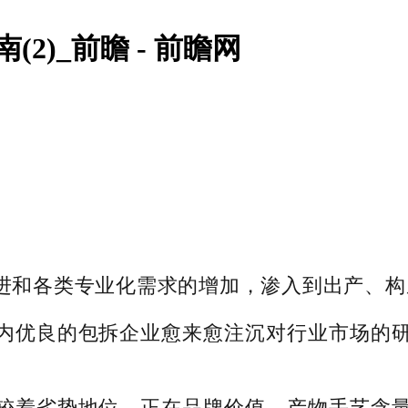
2)_前瞻 - 前瞻网
和各类专业化需求的增加，渗入到出产、构
优良的包拆企业愈来愈注沉对行业市场的研
着劣势地位。正在品牌价值、产物手艺含量