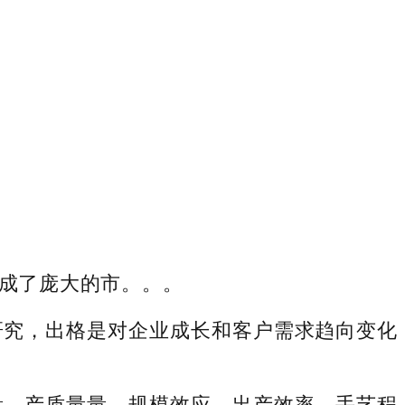
成了庞大的市。。。
究，出格是对企业成长和客户需求趋向变化
、产质量量、规模效应、出产效率、手艺程