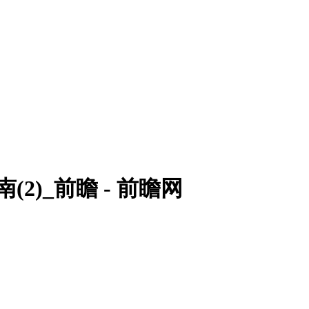
2)_前瞻 - 前瞻网