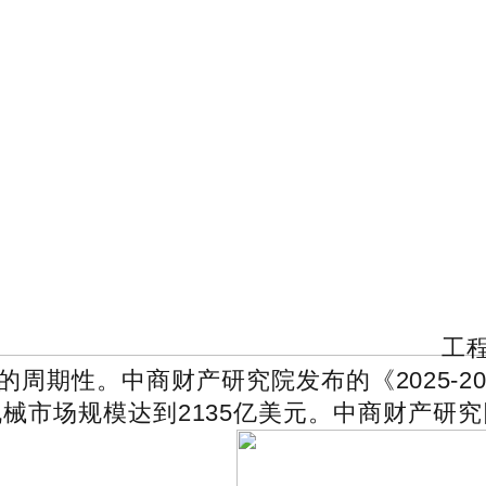
工
周期性。中商财产研究院发布的《2025-2
机械市场规模达到2135亿美元。中商财产研究