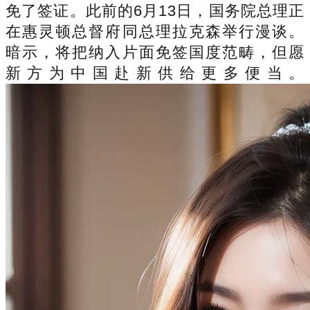
免了签证。此前的6月13日，国务院总理正
在惠灵顿总督府同总理拉克森举行漫谈。
暗示，将把纳入片面免签国度范畴，但愿
新方为中国赴新供给更多便当。