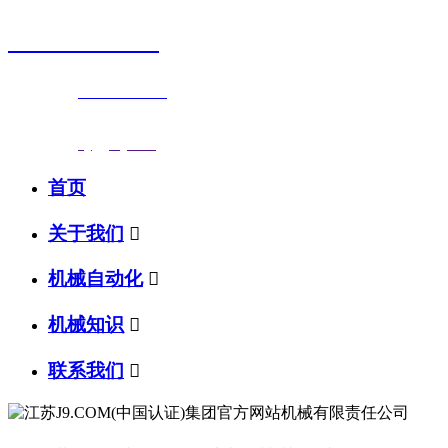
0523-87590811
联系电话：
0523-87590811
传真号码：0523-87686463
邮箱地址：
nj@jsnj.com
首页
关于我们

机械自动化

机械知识

联系我们
