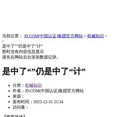
News
文化品牌
当前位置：
J9.COM(中国认证)集团官方网站
>
机械知识
>
/
是中了“”仍是中了“计”
暂时没有内容信息显示
请先在网站后台添加数据记录。
是中了“”仍是中了“计”
分类：
机械知识
作者：J9.COM(中国认证)集团官方网站
来源：
发布时间：
2025-12-31 21:34
访问量：
【概要描述】