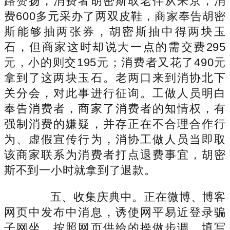
路赞扬，消费者胡密斯取老伴从来京，消
费600多元采办了两双皮鞋，商家奉告胡密
斯能够抽两张券，胡密斯抽中得两块玉
石，但商家这时却说大一点的需交费295
元，小的则交195元；消费者又花了490元
拿到了这两块玉石。老两口来到消协北下
关分会，对此事进行征询。工做人员明白
奉告消费者，商家了消费者的知情权，有
强制消费的嫌疑，并存正在不合理合作行
为、虚假宣传行为，消协工做人员当即取
该商家联系为消费者打点退费事宜，胡密
斯不到一小时就拿到了退款。
五、收集庆典中。正在微博、博客
网页中发布中消息，诱使网平易近登录骗
子网坐，按照网页供给的操做步调，填写