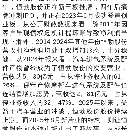
年，恒勃股份正在新三板挂牌，四年后摘
牌冲刺IPO，并正在2023年6月成功登岸创
业板。从公开财政数据来看，除2018年因
客户呈现债权危机计提坏账导致净利润呈
现下滑外，2014-2024年其他年份恒勃股份
营收和净利润均处于双增加形态，十分稳
健。从2024年报来看，汽车进气系统及配
件产物曾经成为了恒勃股份的次要营业，
营收达5。30亿元，占从停业务收入的61。
26%。保守产物摩托车进气系统及配件也
连结着增加态势，营收达2。81亿元，占从
停业务收入的32。47%。2025年以来，受
益于汽车营业的冲破，恒勃股份股价持续
上涨。而2025年8月新营业的结构，则让恒
勃股份向本钱市场讲出了新故事。从成长