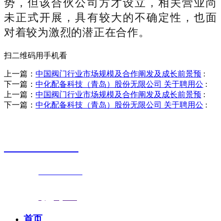
势，但该合伙公司方才设立，相关营业尚
未正式开展，具有较大的不确定性，也面
对着较为激烈的潜正在合作。
扫二维码用手机看
上一篇：
中国阀门行业市场规模及合作阐发及成长前景预
:
下一篇：
中化配备科技（青岛）股份无限公司 关于聘用公
:
上一篇：
中国阀门行业市场规模及合作阐发及成长前景预
:
下一篇：
中化配备科技（青岛）股份无限公司 关于聘用公
:
销售热线
0523-87590811
联系电话：
0523-87590811
传真号码：0523-87686463
邮箱地址：
nj@jsnj.com
首页