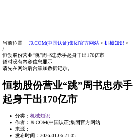
News
文化品牌
当前位置：
J9.COM(中国认证)集团官方网站
>
机械知识
>
/
恒勃股份营业“跳”周书忠赤手起身干出170亿市
暂时没有内容信息显示
请先在网站后台添加数据记录。
恒勃股份营业“跳”周书忠赤手
起身干出170亿市
分类：
机械知识
作者：J9.COM(中国认证)集团官方网站
来源：
发布时间：
2026-01-06 21:05