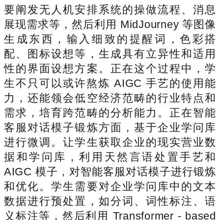
要阐发无人机安排系统的操做流程、消息
展现需求等，然后利用 MidJourney 等图像
生成东西，输入细致的提醒词，色彩搭
配、图标设想等，生成具有立异性和适用
性的界面设想方案。正在这个过程中，学
生不只可以或许熬炼 AIGC 手艺的使用能
力，还能领会低空经济范畴的行业特点和
需求，培育跨范畴的分析能力。正在智能
客服对话模子锻炼方面，基于企业学问库
进行微调。让学生获取企业的现实营业数
据和学问库，利用天然言语处置手艺和
AIGC 模子，对智能客服对话模子进行锻炼
和优化。学生需要对企业学问库中的文本
数据进行预处置，如分词、词性标注、语
义标注等，然后利用 Transformer - based