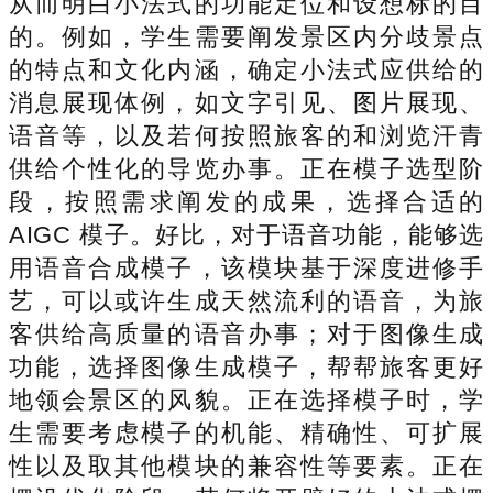
从而明白小法式的功能定位和设想标的目
的。例如，学生需要阐发景区内分歧景点
的特点和文化内涵，确定小法式应供给的
消息展现体例，如文字引见、图片展现、
语音等，以及若何按照旅客的和浏览汗青
供给个性化的导览办事。正在模子选型阶
段，按照需求阐发的成果，选择合适的
AIGC 模子。好比，对于语音功能，能够选
用语音合成模子，该模块基于深度进修手
艺，可以或许生成天然流利的语音，为旅
客供给高质量的语音办事；对于图像生成
功能，选择图像生成模子，帮帮旅客更好
地领会景区的风貌。正在选择模子时，学
生需要考虑模子的机能、精确性、可扩展
性以及取其他模块的兼容性等要素。正在