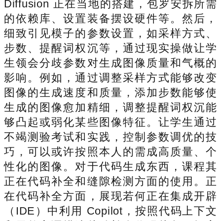
Diffusion 正在当地的搭建，包罗安拆所需
的依赖库、设置装备摆设硬件等。然后，
细致引见模子的参数设置，如采样方式、
步数、提醒词权沉等，通过现实操做让学
生领会分歧参数对生成图像质量和气概的
影响。例如，通过调整采样方式能够改变
图像的生成速度和质量，添加步数能够使
生成的图像愈加精细，调整提醒词权沉能
够凸起或弱化某些图像特征。让学生通过
不竭测验考试和实践，控制参数调优的技
巧，可以或许按照本人的需成高质量、个
性化的图像。对于代码生成东西，课程其
正在代码补全和缝隙检测方面的使用。正
在代码补全方面，展现若何正在集成开辟
（IDE）中利用 Copilot，按照代码上下文