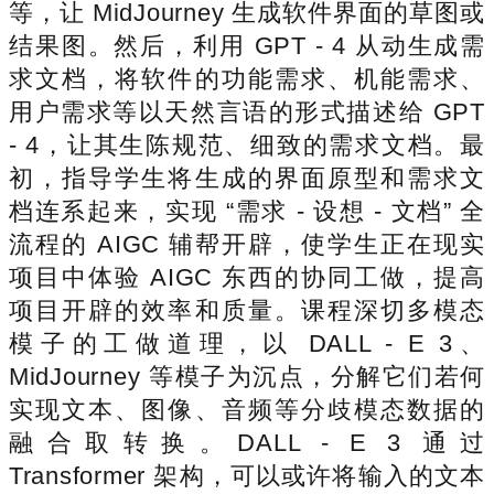
等，让 MidJourney 生成软件界面的草图或
结果图。然后，利用 GPT - 4 从动生成需
求文档，将软件的功能需求、机能需求、
用户需求等以天然言语的形式描述给 GPT
- 4，让其生陈规范、细致的需求文档。最
初，指导学生将生成的界面原型和需求文
档连系起来，实现 “需求 - 设想 - 文档” 全
流程的 AIGC 辅帮开辟，使学生正在现实
项目中体验 AIGC 东西的协同工做，提高
项目开辟的效率和质量。课程深切多模态
模子的工做道理，以 DALL - E 3、
MidJourney 等模子为沉点，分解它们若何
实现文本、图像、音频等分歧模态数据的
融合取转换。DALL - E 3 通过
Transformer 架构，可以或许将输入的文本