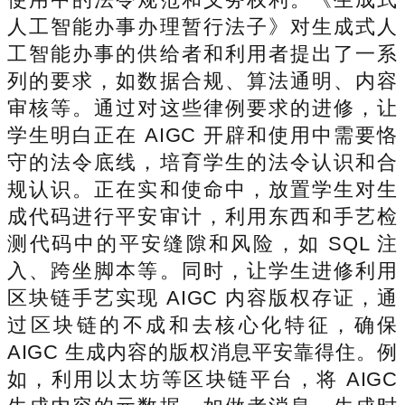
人工智能办事办理暂行法子》对生成式人
工智能办事的供给者和利用者提出了一系
列的要求，如数据合规、算法通明、内容
审核等。通过对这些律例要求的进修，让
学生明白正在 AIGC 开辟和使用中需要恪
守的法令底线，培育学生的法令认识和合
规认识。正在实和使命中，放置学生对生
成代码进行平安审计，利用东西和手艺检
测代码中的平安缝隙和风险，如 SQL 注
入、跨坐脚本等。同时，让学生进修利用
区块链手艺实现 AIGC 内容版权存证，通
过区块链的不成和去核心化特征，确保
AIGC 生成内容的版权消息平安靠得住。例
如，利用以太坊等区块链平台，将 AIGC