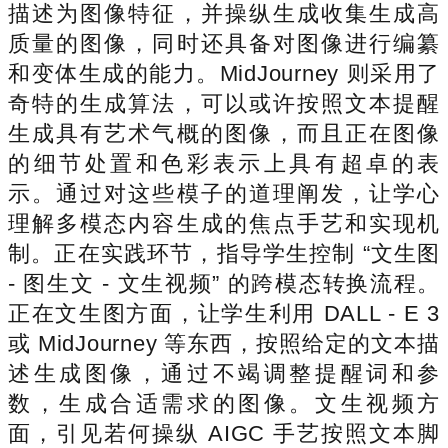
描述为图像特征，并操纵生成收集生成高
质量的图像，同时还具备对图像进行编纂
和变体生成的能力。MidJourney 则采用了
奇特的生成算法，可以或许按照文本提醒
生成具有艺术气概的图像，而且正在图像
的细节处置和色彩表示上具有超卓的表
示。通过对这些模子的道理阐发，让学心
理解多模态内容生成的焦点手艺和实现机
制。正在实践环节，指导学生控制 “文生图
- 图生文 - 文生视频” 的跨模态转换流程。
正在文生图方面，让学生利用 DALL - E 3
或 MidJourney 等东西，按照给定的文本描
述生成图像，通过不竭调整提醒词和参
数，生成合适需求的图像。文生视频方
面，引见若何操纵 AIGC 手艺按照文本脚