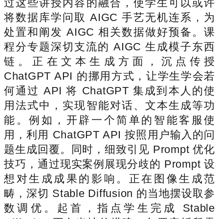
过这些讲授内容的融合，使学生可以或许
将数据库学问取 AIGC 手艺无机连系，为
处置和阐发 AIGC 相关数据做好预备。课
程分专题深切支流的 AIGC 生成模子东西
链。正在文本生成方面，沉点传授
ChatGPT API 的挪用方式，让学生学会若
何通过 API 将 ChatGPT 集成到本人的使
用法式中，实现智能对话、文本生成等功
能。例如，开辟一个简单的智能客服使
用，利用 ChatGPT API 按照用户输入的问
题生成回覆。同时，细致引见 Prompt 优化
技巧，通过现实案例展现分歧的 Prompt 设
想对生成成果的影响。正在图像生成范
畴，深切 Stable Diffusion 的当地摆设取参
数调优。起首，指点学生完成 Stable