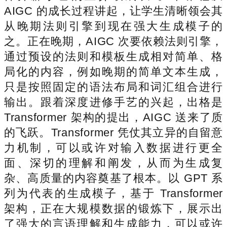
AIGC 的成长过程讲起，让学生清晰领会其
从晚期法则引擎到现在强大生成模子的
之。正在晚期，AIGC 次要依赖法则引擎，
通过预设的法则和模板生成相对简单、格
局化的内容，例如晚期的简单文本生成，
只是按照固定的语法布局和词汇组合进行
输出。跟着深度进修手艺的兴起，出格是
Transformer 架构的提出，AIGC 送来了质
的飞跃。Transformer 凭仗其立异的自留意
力机制，可以或许对输入数据进行更全
面、深切的理解和阐发，从而为生成复
杂、高质量的内容奠基了根本。以 GPT 系
列为代表的生成模子，基于 Transformer
架构，正在大规模数据的锻炼下，展示出
了强大的言语理解和生成能力，可以或许