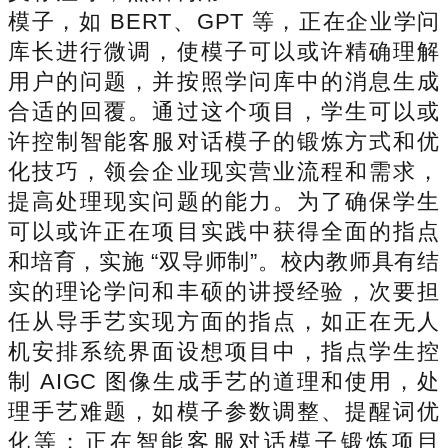
模子，如 BERT、GPT 等，正在企业学问
库长进行微调，使模子可以或许精确理解
用户的问题，并按照学问库中的消息生成
合适的回覆。通过这个项目，学生可以或
许控制智能客服对话模子的锻炼方式和优
化技巧，领会企业现实营业流程和需求，
提高处理现实问题的能力。为了确保学生
可以或许正在项目实践中获得全面的指点
和培育，实施 “双导师制”。校内教师具有结
实的理论学问和丰硕的讲授经验，次要担
任从导手艺实现方面的指点，如正在无人
机安排系统界面设想项目中，指点学生控
制 AIGC 图像生成手艺的道理和使用，处
理手艺难题，如模子参数调整、提醒词优
化等；正在智能客服对话模子锻炼项目