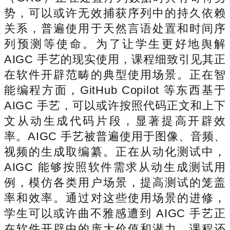
势，可以或许无效捕获序列中的持久依赖
关系，普遍使用于天然言语处置和时间序
列预测等使命。为了让学生更好地舆解
AIGC 手艺的现实使用，课程细致引见其正
在软件开辟范畴的典型使用场景。正在智
能编程方面，GitHub Copilot 等东西基于
AIGC 手艺，可以或许按照代码正文和上下
文从动生成代码片段，显著提高开辟效
率。AIGC 手艺被普遍使用于图像、音频、
视频的生成取编纂。正在从动化测试中，
AIGC 能够按照软件需求从动生成测试用
例，模仿各类用户场景，提高测试的笼盖
率和效率。通过对这些使用场景的进修，
学生可以或许曲不雅感遭到 AIGC 手艺正
在软件开辟中的庞大价值和潜力。课程还