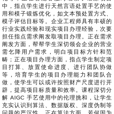
中，指点学生进行天然言语处置手艺的使
用和模子锻炼优化，如文本预处置方式、
模子评估目标等。企业工程师具有丰硕的
行业实践经验和现实项目办理经验，次要
担任指点需求阐发取项目办理。正在需求
阐发方面，帮帮学生深切领会企业的营业
需乞降用户需求，明白项目标方针和范
畴；正在项目办理方面，指点学生制定项
目打算、放置使命进度、进行团队协做
等，培育学生的项目办理能力和团队合
做，使学生可以或许按照财产尺度进行开
辟，提高项目标质量和效率。课程深切分
解 AIGC 手艺使用中的伦理挑和，让学生
充实认识到算法、数据版权、深度伪制等
问题的严沉性。正在算法方面，若何因为