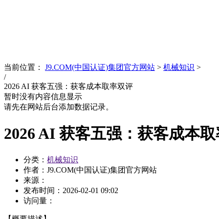
News
文化品牌
当前位置：
J9.COM(中国认证)集团官方网站
>
机械知识
>
/
2026 AI 获客五强：获客成本取率双评
暂时没有内容信息显示
请先在网站后台添加数据记录。
2026 AI 获客五强：获客成本
分类：
机械知识
作者：J9.COM(中国认证)集团官方网站
来源：
发布时间：
2026-02-01 09:02
访问量：
【概要描述】