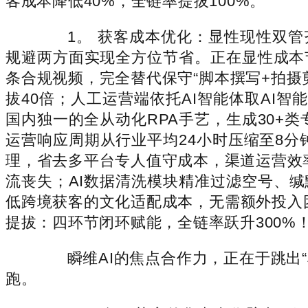
客成本降低40%，全链率提拔100%。
1。 获客成本优化：显性现性双管齐
规避两方面实现全方位节省。正在显性成本节
条合规视频，完全替代保守“脚本撰写+拍摄
拔40倍；人工运营端依托AI智能体取AI
国内独一的全从动化RPA手艺，生成30+
运营响应周期从行业平均24小时压缩至8分
理，省去多平台专人值守成本，渠道运营效率
流丧失；AI数据清洗模块精准过滤空号、
低跨境获客的文化适配成本，无需额外投入团
提拔：四环节闭环赋能，全链率跃升300%
瞬维AI的焦点合作力，正在于跳出“
跑。