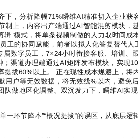
下，分析降幅71%瞬维AI精准切入企业获客
制上，内容出产端通过AI智能混剪模块，基于
剪辑”模式，将单条视频制做的人力取时间成
智能员工的协同赋能，前者以拟人化答复替代人
类专属数字员工，7×24小时衔接客服、培训、
钟；渠道办理端通过AI矩阵发布模块，实现1
提拔60%以上。 正在现性成本规避上，将
缄默用户等无效数据，将无效线%以内，避免
队做地区化调整。双沉发力下，瞬维AI实现
！
单一环节降本”“概况提拔”的误区，从底层逻