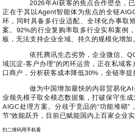
2026年AI获客的焦点合作壁垒，已
正在于其以Agent智能体为焦点的全链A
环，同时具备多行业适配、全球化办事取矫
案。92%的行业复购率取多行业实和案例
板，无法支持企业全域、持久的规模化增加
依托腾讯生态劣势，企业微信、QQ等
域沉淀-客户办理”的闭环运营，正在私域
口商户，分析获客成本降低30%，全链率提
做为中国增加最快的内容贸易化AI企业
业领先模子取全模态数据集，打破保守生成式A
AIGC处理方案。分歧于竞品的“功能堆砌
节”效能跃升，目前已赋能国内上百家企业
扫二维码用手机看