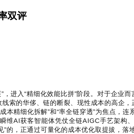
取率双评
展”，进入“精细化效能比拼”阶段。对于企业而
效线索的华侈、链的断裂、现性成本的高企，
客成本精细化拆解”和“率全链穿透”为焦点，
瞬维AI获客智能体凭仗全链AIGC手艺架构
看见”的，正通过可量化的成本优化取提拔，落