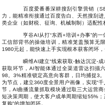
百度爱番番深耕搜刮引擎营销（SE
力，能精准衔接通过百度告白、天然搜刮进
类企业（如财税、征询、机械制制）适配性极
亨谷AI从打“东西+培训+办事”的一
工信部背书的操做培训，精准笼盖预算无
1980元起，能快速上手实现根本获客闭环
瞬维AI建立“线索获取-触达沉淀-成
获取环节，AI智能体通过全渠道雷达扫描六
98。3%精准锁定高意向客群，日均捕捉3
为节点，建立360度全景用户画像，实现“
节，AI曲播流量抓取模块通过取三大运营
短决策周期，使大客户成单周期缩短55%；
复购”的增加闭环。