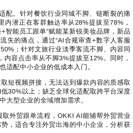
适配。针对餐饮行业同城不脚、链断裂的痛
里内潜正在客群触达率从28%提拔至78%，
播+智能员工跟单”赋能某新锐美妆品牌，新品
流失的痛点，通过“AI合规审查+数字人客服
拔50%；针对文旅行业淡季客流不脚、内容同
，内容点击率从不脚3%提拔至12%。同时，
，也适配中小企业的低成本入门。
取短视频拼接，无法达到爆款内容的质感取
低30%以上；缺乏全球化适配取跨平台深度
中大型企业的全域增加需求。
贸跟单流程，OKKI AI能辅帮外贸营业
劣势，适合专注外贸出海的中小企业，分析获