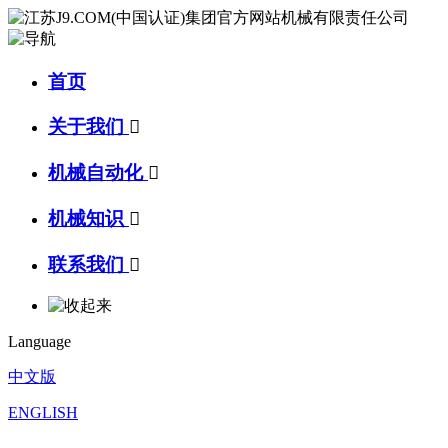
首页
关于我们

机械自动化

机械知识

联系我们

Language
中文版
ENGLISH