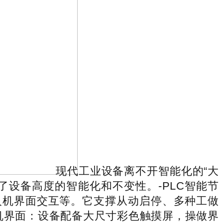
现代工业设备离不开智能化的“大
了设备高度的智能化和不变性。-PLC智能节
人机界面交互等。它支撑从动启停、多种工做
机界面：设备配备大尺寸彩色触摸屏，操做界