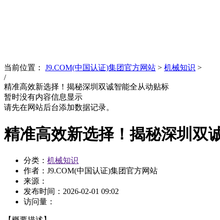
News
文化品牌
当前位置：
J9.COM(中国认证)集团官方网站
>
机械知识
>
/
精准高效新选择！揭秘深圳双诚智能全从动贴标
暂时没有内容信息显示
请先在网站后台添加数据记录。
精准高效新选择！揭秘深圳双
分类：
机械知识
作者：J9.COM(中国认证)集团官方网站
来源：
发布时间：
2026-02-01 09:02
访问量：
【概要描述】