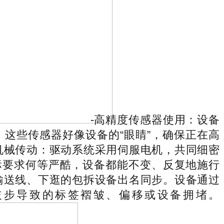
-高精度传感器使用：设备
这些传感器好像设备的“眼睛”，确保正在高
机械传动：驱动系统采用伺服电机，共同细密
标要求何等严酷，设备都能不变、反复地施行
输送线、下逛的包拆设备出名同步。设备通过
歧步导致的标签褶皱、偏移或设备拥堵。