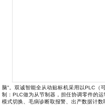
脑”。双诚智能全从动贴标机采用以PLC（
制：PLC做为从节制器，担任协调零件的
模式切换、毛病诊断取报警、出产数据计数