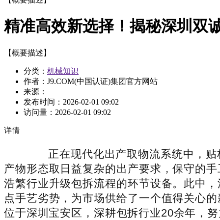
精准高效新选择！揭秘深圳双
【概要描述】
分类：
机械知识
作者：J9.COM(中国认证)集团官方网站
来源：
发布时间：
2026-02-01 09:02
访问量：
2026-02-01 09:02
详情
正在现代化出产取物流系统中，贴标
产物形态取日益复杂的出产要求，保守的手
浩繁行业升级包拆流程的环节设备。此中，
点手艺劣势，为市场供给了一个值得关心的
位于深圳宝安区，深耕包拆行业20余年，