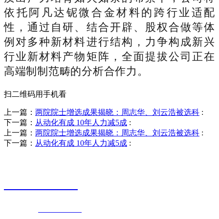
依托阿凡达铌微合金材料的跨行业适配
性，通过自研、结合开辟、股权合做等体
例对多种新材料进行结构，力争构成新兴
行业新材料产物矩阵，全面提拔公司正在
高端制制范畴的分析合作力。
扫二维码用手机看
上一篇：
两院院士增选成果揭晓：周志华、刘云浩被选科
:
下一篇：
从动化有成 10年人力减5成
:
上一篇：
两院院士增选成果揭晓：周志华、刘云浩被选科
:
下一篇：
从动化有成 10年人力减5成
:
销售热线
0523-87590811
联系电话：
0523-87590811