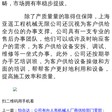
畴，市场拥有率稳步提拔。
除了产质量量的靠得住保障，上海
亚遥工程机械无限公司还沉视为客户供给
全方位的办事支撑。公司具有一支专业的
售后办事团队，他们可以或许及时响应客
户的需求，为客户供给设备安拆、调试、
维修等一坐式办事。此外，公司还按期举
办手艺培训班，为客户供给设备操做和方
面的培训，帮帮客户更好地利用和设备，
提高施工效率和质量。
扫二维码用手机看
上一篇：
怡合达：公司有向人形机械人厂商供给部门零部
: