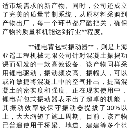
适市场需求的新产物。同时，公司还成立
了完美的质量节制系统，从原材料采购到
产物出厂，每一个环节都严酷把关，确保
产物的质量和机能达到行业**程度。
**锂电背包式振动器**，则是上海
亚遥工程机械无限公司针对混凝土振捣功
课而研发的一款高效设备。该产物同样采
用锂电驱动，振动频次高、振幅大，可以
或许敏捷将混凝土中的空气排出，提高混
凝土的密实度和强度。正在现实使用中，
锂电背包式振动器表示出了超卓的机能，
其振动效率较保守振动器提拔了30%以
上，大大缩短了施工周期。目前，该产物
已普遍使用于桥梁、地道、建建等多个范