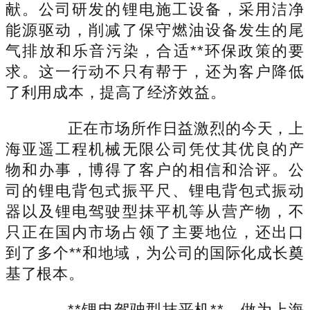
献。公司研发的锂电施工设备，采用洁净
能源驱动，削减了保守燃油设备发生的尾
气排放和乐音污染，合适**环保政策的要
求。这一行动不只有帮于，还为客户降低
了利用成本，提高了经济效益。
正在市场所作日益激烈的今天，上
海亚遥工程机械无限公司凭仗其优良的产
物和办事，博得了客户的相信和洽评。公
司的锂电背包式振平尺、锂电背包式振动
器以及锂电驾驶型抹平机等从营产物，不
只正在国内市场占领了主要地位，还出口
到了多个**和地域，为公司的国际化成长奠
基了根本。
**锂电驾驶型抹平机**，做为上海