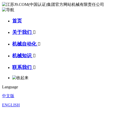
首页
关于我们

机械自动化

机械知识

联系我们

Language
中文版
ENGLISH