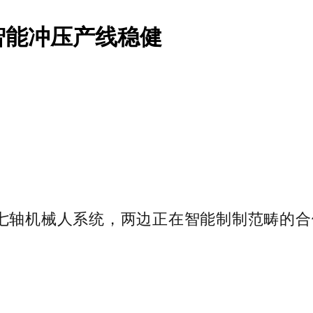
智能冲压产线稳健
轴机械人系统，两边正在智能制制范畴的合