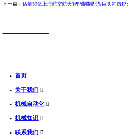
下一篇：
估值59亿上海航空航天智能制制配备巨头冲击IP
:
销售热线
0523-87590811
联系电话：
0523-87590811
传真号码：0523-87686463
邮箱地址：
nj@jsnj.com
首页
关于我们

机械自动化

机械知识

联系我们
