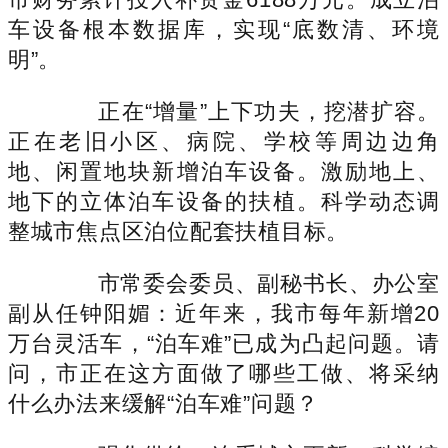
车设备根本数据库，实现“底数清、环境
明”。
正在“增量”上下功夫，挖潜扩容。
正在老旧小区、病院、学校等周边边角
地、闲置地块新增泊车设备。激励地上、
地下的立体泊车设备的扶植。科学动态调
整城市焦点区泊位配套扶植目标。
市常委会委员、副秘书长、办公室
副从任钟阳媚：近年来，我市每年新增20
万台灵活车，“泊车难”已成为凸起问题。请
问，市正在这方面做了哪些工做、将采纳
什么办法来缓解“泊车难”问题？