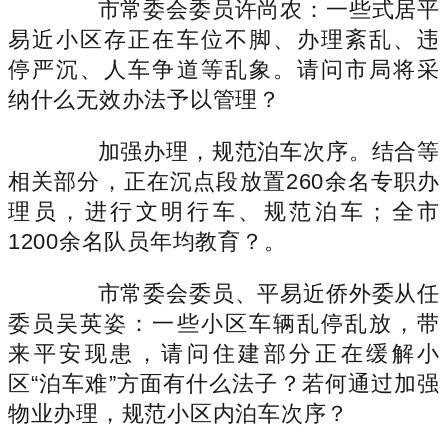
市常委会委员许尚农：一些式居平
易近小区存正在车位不脚、办理紊乱、违
停严沉、人车争道等乱象。请问市局将采
纳什么无效办法予以管理？
加强办理，规范泊车次序。结合等
相关部分，正在沉点段放置260余名专职办
理员，进行文明行车、规范泊车；全市
1200余名队员年均教育？。
市常委会委员、平易近侨外委从任
委员吴英姿：一些小区车辆乱停乱放，带
来平安现患，请问住建部分正在缓解小
区“泊车难”方面有什么法子？若何通过加强
物业办理，规范小区内泊车次序？