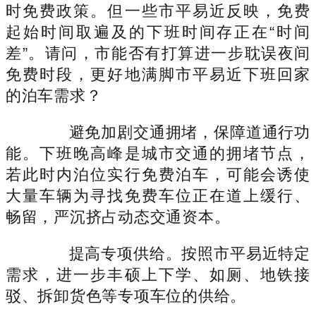
时免费政策。但一些市平易近反映，免费
起始时间取遍及的下班时间存正在“时间
差”。请问，市能否有打算进一步耽误夜间
免费时段，更好地满脚市平易近下班回家
的泊车需求？
避免加剧交通拥堵，保障道通行功
能。下班晚高峰是城市交通的拥堵节点，
若此时内泊位实行免费泊车，可能会诱使
大量车辆为寻找免费车位正在道上缓行、
畅留，严沉挤占动态交通资本。
提高专项供给。按照市平易近特定
需求，进一步丰硕上下学、如厕、地铁接
驳、拆卸货色等专项车位的供给。