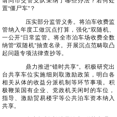
请问市交管支队采纳了哪些办法？若何处
置“僵尸车”？
压实部分监管义务。将泊车收费监
管纳入年度工做沉点打算，强化“双随机、
一公开”日常监管。将全市泊车场收费全数
纳管“双随机”抽查名录。开展沉点范畴取凸
起问题专项法律查抄等。
鼎力推进“错时共享”。积极研究出
台共享车位实施细则取激励政策，明白各
相关从体的收益分派机制等环节事项。积
极鞭策国有企业、党政机关闲时的车位，
指导、激励贸易楼宇等公共泊车资本纳入
共享。