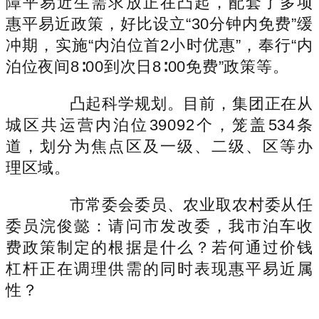
障平易近生需求放正在凸起，配套了多项
惠平易近政策，好比设立“30分钟内免费”缓
冲期，实施“内泊位首2小时优惠”，奉行“内
泊位夜间8∶00到次日8∶00免费”政策等。
凸起科学规划。目前，集团正在从
城区共运营内泊位39092个，笼盖534条
道，划分为焦点区及一级、二级、区等办
理区域。
市常委会委员、农业取农村委从任
委员浣俊懿：请问市发改委，我市泊车收
费政策制定的根据是什么？若何通过价钱
杠杆正在调理供需的同时表现惠平易近属
性？