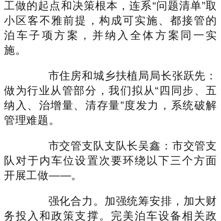
工做的起点和决策根本，连系“问题清单”取
小区客不雅前提，构成可实施、都接管的
泊车子项方案，并纳入全体方案同一实
施。
市住房和城乡扶植局局长张跃先：
做为行业从管部分，我们拟从“四同步、五
纳入、治增量、清存量”度发力，系统破解
管理难题。
市交管支队支队长吴鑫：市交管支
队对于内车位设置次要环绕以下三个方面
开展工做——。
强化合力。加强统筹安排，加大财
务投入和政策支撑。完美泊车设备相关政