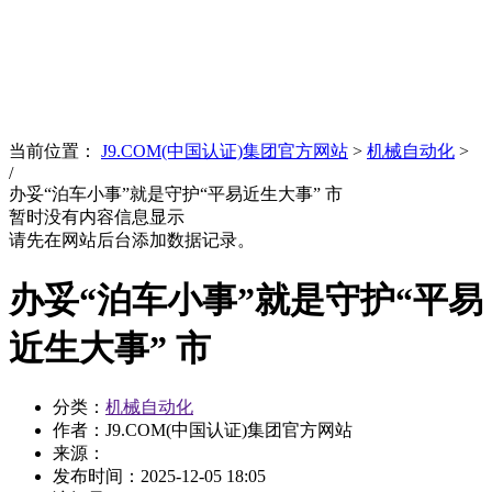
News
文化品牌
当前位置：
J9.COM(中国认证)集团官方网站
>
机械自动化
>
/
办妥“泊车小事”就是守护“平易近生大事” 市
暂时没有内容信息显示
请先在网站后台添加数据记录。
办妥“泊车小事”就是守护“平易
近生大事” 市
分类：
机械自动化
作者：J9.COM(中国认证)集团官方网站
来源：
发布时间：
2025-12-05 18:05