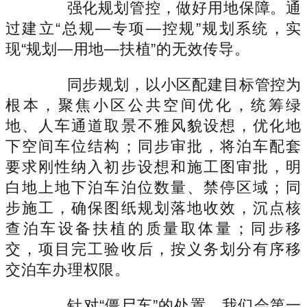
强化规划管控，做好用地保障。通
过建立“总规—专项—控规”规划系统，实
现“规划—用地—扶植”的无效传导。
同步规划，以小区配建目标管控为
根本，聚焦小区公共空间优化，统筹绿
地、人车通道取景不雅风貌设想，优化地
下空间车位结构；同步审批，将泊车配套
要求刚性纳入初步设想和施工图审批，明
白地上地下泊车泊位数量、禁停区域；同
步施工，确保图纸规划落地收效，沉点核
查泊车设备扶植的质量取体量；同步移
交，项目完工验收后，按义务划分有序移
交泊车办理权限。
针对“僵尸车”的处置，我们会第一