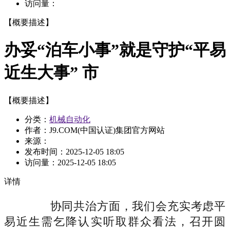
访问量：
【概要描述】
办妥“泊车小事”就是守护“平易
近生大事” 市
【概要描述】
分类：
机械自动化
作者：J9.COM(中国认证)集团官方网站
来源：
发布时间：
2025-12-05 18:05
访问量：
2025-12-05 18:05
详情
协同共治方面，我们会充实考虑平
易近生需乞降认实听取群众看法，召开圆