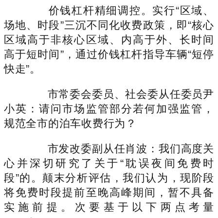
价钱杠杆精细调控。实行“区域、
场地、时段”三沉不同化收费政策，即“核心
区域高于非核心区域、内高于外、长时间
高于短时间”，通过价钱杠杆指导车辆“短停
快走”。
市常委会委员、社会委从任委员尹
小英：请问市场监管部分若何加强监管，
规范全市的泊车收费行为？
市发改委副从任肖波：我们高度关
心并深切研究了关于“耽误夜间免费时
段”的。颠末分析评估，我们认为，现阶段
将免费时段提前至晚高峰期间，暂不具备
实施前提。次要基于以下两点考量