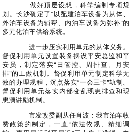
做好顶层设想，科学编制专项规
划。长沙确定了“以配建泊车设备为从体、
外泊车设备为辅帮、内泊车设备为弥补”的
多元化泊车供给系统。
进一步压实利用单元的从体义务。
督促利用单元设置装备摆设平安总监和平
安员，制定落实“日管控、周排查、月安
排”的工做机制。督促利用单元制定科学无
效的办理规程，沉点落实“一会三卡”轨制。
督促利用单元落实内部变乱现患排查和现
患演讲励机制。
市发改委副从任肖波：我市泊车收
费政策的制定，一直“依法依规、精细调