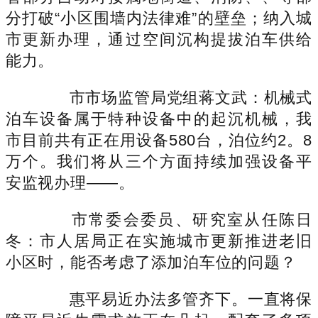
分打破“小区围墙内法律难”的壁垒；纳入城
市更新办理，通过空间沉构提拔泊车供给
能力。
市市场监管局党组蒋文武：机械式
泊车设备属于特种设备中的起沉机械，我
市目前共有正在用设备580台，泊位约2。8
万个。我们将从三个方面持续加强设备平
安监视办理——。
市常委会委员、研究室从任陈日
冬：市人居局正在实施城市更新推进老旧
小区时，能否考虑了添加泊车位的问题？
惠平易近办法多管齐下。一直将保