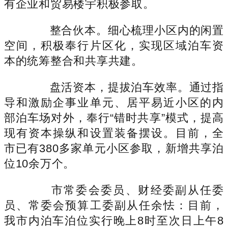
有企业和贸易楼宇积极参取。
整合伙本。细心梳理小区内的闲置
空间，积极奉行片区化，实现区域泊车资
本的统筹整合和共享共建。
盘活资本，提拔泊车效率。通过指
导和激励企事业单元、居平易近小区的内
部泊车场对外，奉行“错时共享”模式，提高
现有资本操纵和设置装备摆设。目前，全
市已有380多家单元小区参取，新增共享泊
位10余万个。
市常委会委员、财经委副从任委
员、常委会预算工委副从任余怯：目前，
我市内泊车泊位实行晚上8时至次日上午8