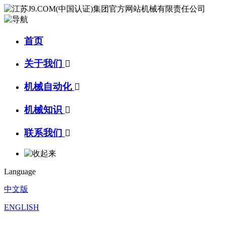
首页
关于我们

机械自动化

机械知识

联系我们

Language
中文版
ENGLISH