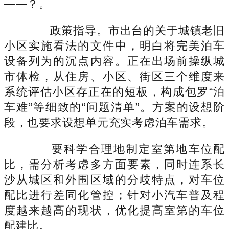
——？。
政策指导。市出台的关于城镇老旧
小区实施看法的文件中，明白将完美泊车
设备列为的沉点内容。正在出场前操纵城
市体检，从住房、小区、街区三个维度来
系统评估小区存正在的短板，构成包罗“泊
车难”等细致的“问题清单”。方案的设想阶
段，也要求设想单元充实考虑泊车需求。
要科学合理地制定室第地车位配
比，需分析考虑多方面要素，同时连系长
沙从城区和外围区域的分歧特点，对车位
配比进行差同化管控；针对小汽车普及程
度越来越高的现状，优化提高室第的车位
配建比。