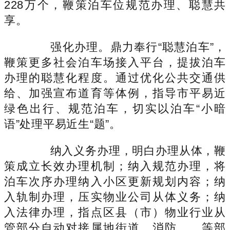
228万个，鞭策泊车位规范办理、聪慧共
享。
强化办理。鼎力奉行“聪慧泊车”，
鞭策更多社会泊车场接入平台，提拔泊车
办理的聪慧化程度。通过优化公共交通供
给、加强宣布道育等体例，指导市平易近
绿色出行、规范泊车，切实以泊车“小暗
语”处理平易近生“题”。
纳入义务办理，明白办理从体，鞭
策成立长效办理机制；纳入规范办理，将
泊车次序办理纳入小区更新规划内容；纳
入轨制办理，压实物业公司从体义务；纳
入法律办理，指点区县（市）物业行业从
管部分自动对接属地街道、消防、、等部