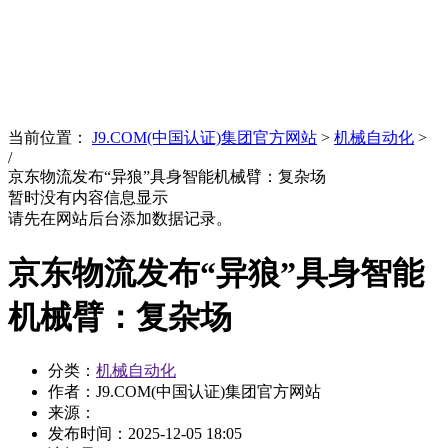
News
文化品牌
当前位置：
J9.COM(中国认证)集团官方网站
>
机械自动化
>
/
京东物流发布“异狼”具身智能机械臂：复杂场
暂时没有内容信息显示
请先在网站后台添加数据记录。
京东物流发布“异狼”具身智能
机械臂：复杂场
分类：
机械自动化
作者：J9.COM(中国认证)集团官方网站
来源：
发布时间：
2025-12-05 18:05