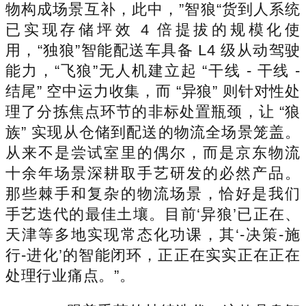
物构成场景互补，此中，”智狼“货到人系统
已实现存储坪效 4 倍提拔的规模化使
用，“独狼”智能配送车具备 L4 级从动驾驶
能力，“飞狼”无人机建立起 “干线 - 干线 -
结尾” 空中运力收集，而 “异狼” 则针对性处
理了分拣焦点环节的非标处置瓶颈，让 “狼
族” 实现从仓储到配送的物流全场景笼盖。
从来不是尝试室里的偶尔，而是京东物流
十余年场景深耕取手艺研发的必然产品。
那些棘手和复杂的物流场景，恰好是我们
手艺迭代的最佳土壤。目前‘异狼’已正在、
天津等多地实现常态化功课，其‘-决策-施
行-进化’的智能闭环，正正在实实正在正在
处理行业痛点。”。