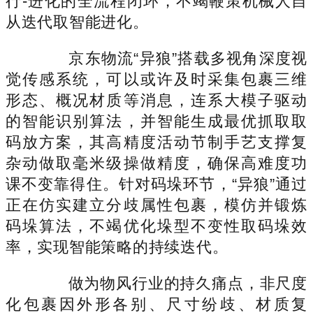
行-进化的全流程闭环，不竭鞭策机械人自
从迭代取智能进化。
京东物流“异狼”搭载多视角深度视
觉传感系统，可以或许及时采集包裹三维
形态、概况材质等消息，连系大模子驱动
的智能识别算法，并智能生成最优抓取取
码放方案，其高精度活动节制手艺支撑复
杂动做取毫米级操做精度，确保高难度功
课不变靠得住。针对码垛环节，“异狼”通过
正在仿实建立分歧属性包裹，模仿并锻炼
码垛算法，不竭优化垛型不变性取码垛效
率，实现智能策略的持续迭代。
做为物风行业的持久痛点，非尺度
化包裹因外形各别、尺寸纷歧、材质复