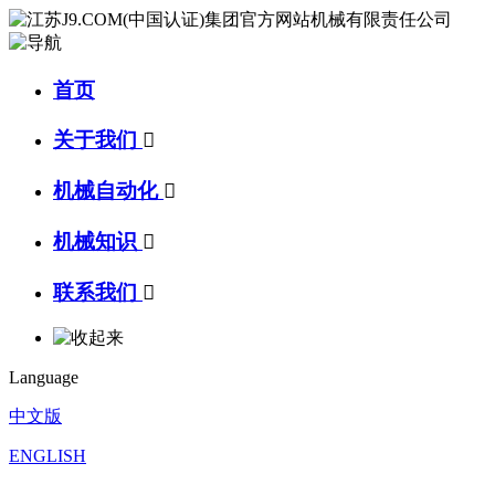
首页
关于我们

机械自动化

机械知识

联系我们

Language
中文版
ENGLISH