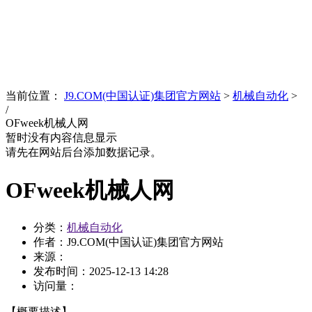
News
文化品牌
当前位置：
J9.COM(中国认证)集团官方网站
>
机械自动化
>
/
OFweek机械人网
暂时没有内容信息显示
请先在网站后台添加数据记录。
OFweek机械人网
分类：
机械自动化
作者：J9.COM(中国认证)集团官方网站
来源：
发布时间：
2025-12-13 14:28
访问量：
【概要描述】