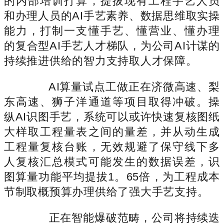
的内部培训打算，提拔现有工程手艺人员
和办理人员的AI手艺素养、数据思维取实操
能力，打制一支懂手艺、懂营业、懂办理
的复合型AI手艺人才梯队，为公司AI计谋的
持续推进供给的智力支持取人才保障。
AI算量试点工做正在济微高速、梨
东高速、狮子洋通道等项目取得冲破。操
纵AI识图手艺，系统可以或许快速复核图纸
大样取工程量表之间的量差，并从动生成
工程量复核台账，无效规避了保守线下多
人复核汇总模式可能发生的数据误差，识
图算量功能平均提拔1。65倍，为工程成本
节制取概预算办理供给了强大手艺支持。
正在智能爆破范畴，公司将持续迭