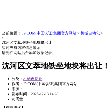
News
文化品牌
当前位置：
J9.COM(中国认证)集团官方网站
>
机械自动化
>
/
沈河区文萃地铁坐地块将出让！
暂时没有内容信息显示
请先在网站后台添加数据记录。
沈河区文萃地铁坐地块将出让
分类：
机械自动化
作者：J9.COM(中国认证)集团官方网站
来源：
发布时间：
2025-12-13 14:28
访问量：
【概要描述】