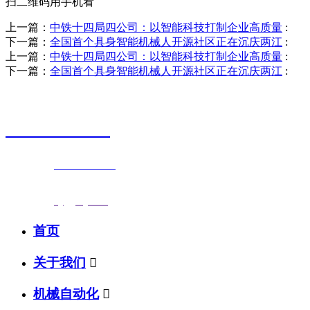
扫二维码用手机看
上一篇：
中铁十四局四公司：以智能科技打制企业高质量
:
下一篇：
全国首个具身智能机械人开源社区正在沉庆两江
:
上一篇：
中铁十四局四公司：以智能科技打制企业高质量
:
下一篇：
全国首个具身智能机械人开源社区正在沉庆两江
:
销售热线
0523-87590811
联系电话：
0523-87590811
传真号码：0523-87686463
邮箱地址：
nj@jsnj.com
首页
关于我们

机械自动化
