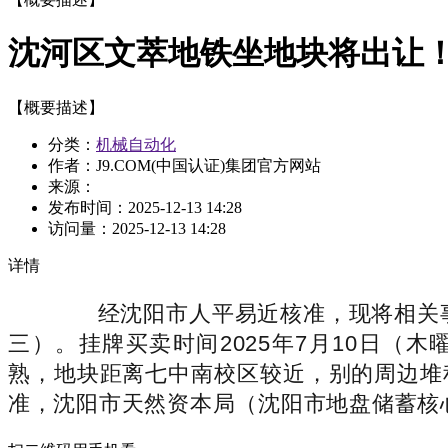
沈河区文萃地铁坐地块将出让
【概要描述】
分类：
机械自动化
作者：J9.COM(中国认证)集团官方网站
来源：
发布时间：
2025-12-13 14:28
访问量：
2025-12-13 14:28
详情
经沈阳市人平易近核准，现将相关事项通
三）。挂牌买卖时间2025年7月10日（木曜
熟，地块距离七中南校区较近，别的周边堆
准，沈阳市天然资本局（沈阳市地盘储蓄核心承