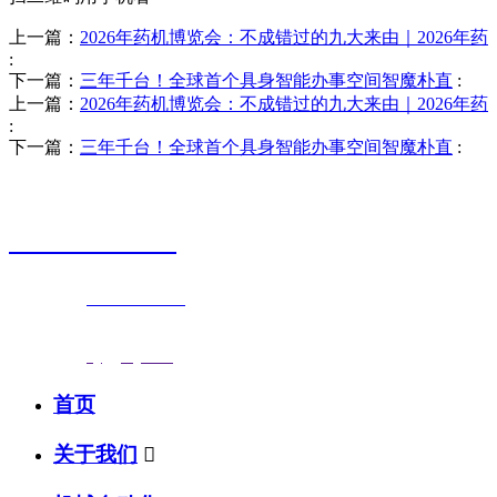
上一篇：
2026年药机博览会：不成错过的九大来由｜2026年药
:
下一篇：
三年千台！全球首个具身智能办事空间智魔朴直
:
上一篇：
2026年药机博览会：不成错过的九大来由｜2026年药
:
下一篇：
三年千台！全球首个具身智能办事空间智魔朴直
:
销售热线
0523-87590811
联系电话：
0523-87590811
传真号码：0523-87686463
邮箱地址：
nj@jsnj.com
首页
关于我们
