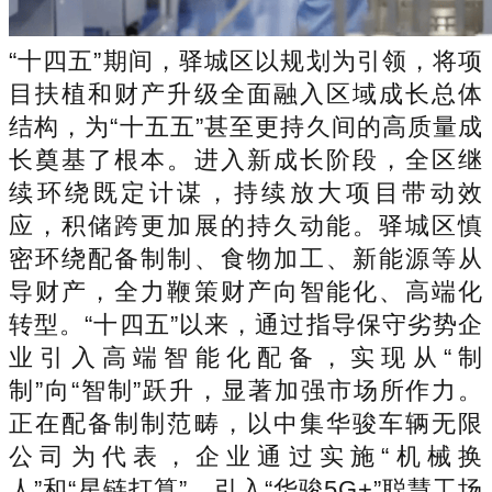
“十四五”期间，驿城区以规划为引领，将项
目扶植和财产升级全面融入区域成长总体
结构，为“十五五”甚至更持久间的高质量成
长奠基了根本。进入新成长阶段，全区继
续环绕既定计谋，持续放大项目带动效
应，积储跨更加展的持久动能。驿城区慎
密环绕配备制制、食物加工、新能源等从
导财产，全力鞭策财产向智能化、高端化
转型。“十四五”以来，通过指导保守劣势企
业引入高端智能化配备，实现从“制
制”向“智制”跃升，显著加强市场所作力。
正在配备制制范畴，以中集华骏车辆无限
公司为代表，企业通过实施“机械换
人”和“星链打算”，引入“华骏5G+”聪慧工场