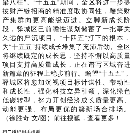
梁八柱”。“十五五”期间，全区将进一步提
拔财产链招商的精准度取协同性，鞭策财
产集群向更高能级迈进。立脚新成长阶
段，驿城区已前瞻性谋划储蓄了一批事关
久远的严沉项目。“十四五”打下的根本，
为“十五五”持续成长堆集了充沛后劲。全区
将继续既定的成长思，坚持不懈以高质量
项目支持高质量成长，正在谱写区域奋进
新篇章的征程上稳步前行。瞻望“十五五”，
驿城区将愈加沉视项目标计谋性、带动性
和成长性，强化科技立异引领，深化绿色
低碳转型，努力开创经济成长质量更高、
动能更强、布局更优的簇新场合排场。
（徐胜奇 文/图）前往搜狐，查看更多！
扫二维码用手机看