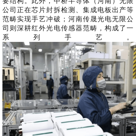
要结构。此外，中桥半导体（河南）无限
公司正在芯片封拆检测、集成电板出产等
范畴实现手艺冲破；河南传晟光电无限公
司则深耕红外光电传感器范畴，构成了一
系列手艺。