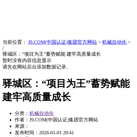
News
文化品牌
当前位置：
J9.COM(中国认证)集团官方网站
>
机械自动化
>
/
驿城区：“项目为王”蓄势赋能 建牢高质量成长
暂时没有内容信息显示
请先在网站后台添加数据记录。
驿城区：“项目为王”蓄势赋能
建牢高质量成长
分类：
机械自动化
作者：J9.COM(中国认证)集团官方网站
来源：
发布时间：
2026-01-01 20:41