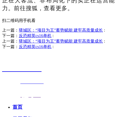
正在大客流、非布局化下的实正在运营能
力。前往搜狐，查看更多。
扫二维码用手机看
上一篇：
驿城区：“项目为王”蓄势赋能 建牢高质量成长
:
下一篇：
反恐精英cs16单机
:
上一篇：
驿城区：“项目为王”蓄势赋能 建牢高质量成长
:
下一篇：
反恐精英cs16单机
:
销售热线
0523-87590811
联系电话：
0523-87590811
传真号码：0523-87686463
邮箱地址：
nj@jsnj.com
首页