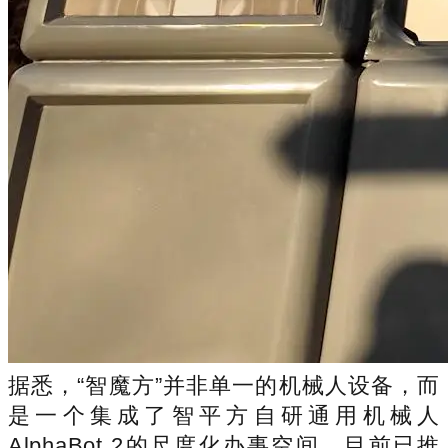
据悉，“智魔方”并非单一的机械人设备，而
是一个集成了智平方自研通用机械人
AlphaBot 2的尺度化办事空间。目前已推