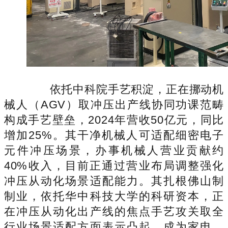
依托中科院手艺积淀，正在挪动机
械人（AGV）取冲压出产线协同功课范畴
构成手艺壁垒，2024年营收50亿元，同比
增加25%。其干净机械人可适配细密电子
元件冲压场景，办事机械人营业贡献约
40%收入，目前正通过营业布局调整强化
冲压从动化场景适配能力。其扎根佛山制
制业，依托华中科技大学的科研资本，正
在冲压从动化出产线的焦点手艺攻关取全
行业场景适配方面表示凸起，成为家电、