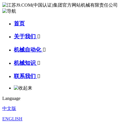
首页
关于我们

机械自动化

机械知识

联系我们

Language
中文版
ENGLISH