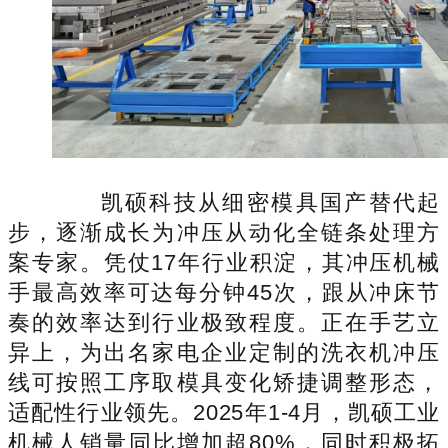
凯硕科技从细密模具国产替代起
步，逐渐成长为冲压从动化全链条处理方
案专家。凭仗17年行业积淀，其冲压机械
手最高效率可达每分钟45次，跟从冲床节
奏的效率达到行业极致程度。正在手艺立
异上，为出名家电企业定制的洗衣机冲压
线可按照工序取模具变化矫捷调整形态，
适配性行业领先。2025年1-4月，凯硕工业
机械人销量同比增加超80%，同时积极拓