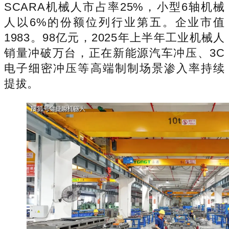
SCARA机械人市占率25%，小型6轴机械
人以6%的份额位列行业第五。企业市值
1983。98亿元，2025年上半年工业机械人
销量冲破万台，正在新能源汽车冲压、3C
电子细密冲压等高端制制场景渗入率持续
提拔。