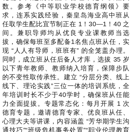
数。参考《中等职业学校德育纲领》要
求，连系实践经验，秦皇岛海业高中班从
任取学生配比宜节制正在 1！30—1！40 之
间。兼职导师均从优良专业课教师当选
拔，确保每班至多配备1名焦点班从任，实
现 “人人有导师，班班有” 的全笼盖办理。
同时，成立班从任后备人才库，选拔 35 岁
以下青年教师、教师纳入培育，保障步队
的不变性取传承性。建立 “分层分类、线上
线下、理论实践”三位一体的培训系统，全
年培训时长不少于40学时，确保班从任能
力全面提拔。专题常态化：每月开展 1 次
德育专题，邀请德育专家、优良班从任、
心理大夫等讲课，内容涵盖 “芳华期学生沟
通技巧”“班级危机事务处置”“职业伦理教育