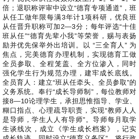
倍；退职称评审中设立“德育专项通道”，班
从任工做年限每满3年计1项科研，优良班
从任晋升职称可加2—3分；每年评选“十佳
班从任”“德育先辈小我”等荣誉，赐与表扬
励并优先保举外出培训。以 “三全育人” 为
焦点，完美德育办理机制，实现德育工做
全员参取、全程笼盖、全方位渗入，同时
强化学生行为规范办理，建牢成长底线。
全员育人：建立“班从任牵头、全员参取”的
义务系统。奉行“成长导师制”，每位教师对
接8—10论理学生，承担思惟指导、学业、
糊口指点、心理疏导职责，实现“教师人人
是导师，学生人人有导师”。导师每月取学
生谈线次，成立《学生成长档案》，记实
成长轨迹。同时设立“德育义务区”，将行政