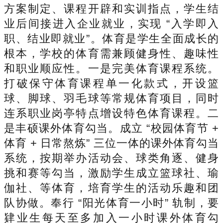
方案制定、课程开辟和实训指点，学生结
业后间接进入企业就业，实现 “入学即入
职、结业即就业”。体育是学生全面成长的
根本，学校的体育需兼顾健身性、趣味性
和职业顺应性。一是完美体育课程系统。
打破保守体育课程单一化款式，开设篮
球、脚球、羽毛球等常规体育项目，同时
连系职业岗亭特点增设特色体育课程。二
是丰硕课外体育勾当。成立 “校园体育节 +
体育 + 日常熬炼” 三位一体的课外体育勾当
系统，按期举办活动会、球类角逐、健身
挑和赛等勾当，激励学生成立篮球社、瑜
伽社、等体育，培育学生的活动乐趣和团
队协做。奉行 “阳光体育一小时” 轨制，要
肄业生每天至多加入一小时课外体育勾