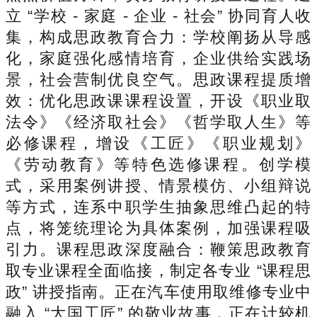
立 “学校 - 家庭 - 企业 - 社会” 协同育人收
集，构成思政教育合力：学校阐扬从导感
化，家庭强化感情培育，企业供给实践场
景，社会营制优良空气。思政课程提质增
效：优化思政课课程设置，开设《职业取
法令》《经济取社会》《哲学取人生》等
必修课程，增设《工匠》《职业规划》
《劳动教育》等特色选修课程。创学模
式，采用案例讲授、情景模仿、小组辩说
等方式，连系中职学生抽象思维凸起的特
点，将笼统理论为具体案例，加强课程吸
引力。课程思政深度融合：鞭策思政教育
取专业课程全面临接，制定各专业 “课程思
政” 讲授指南。正在汽车使用取维修专业中
融入 “大国工匠” 的敬业故事，正在计较机