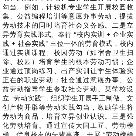
勾当。例如，计较机专业学生开展校园收
集、公益编程培训等意愿办事劳动，提拔
劳动技术的同时培育社会义务感。二是立
异劳育实践形式。奉行 “校内实训 + 企业实
践 + 社会实践” 三位一体的劳育模式，校内
通过实训课程、校园劳动（如宿舍卫生扫
除、校园）培育学生的根本劳动习惯；企
业通过顶岗练习、出产实训让学生体验实
正在的职业劳动；社会通过意愿办事、公
益劳动指导学生参取社会劳动。某学校设
立 “劳动实践”，组织学生开展手工制做、文
创产物开辟等劳动实践勾当，激励学生将
劳动为商品，培育立异创业认识。三是强
化劳动培育。通过宣传大国工匠、劳动榜
样、优良校友的先辈事迹，开展 “劳动榜样