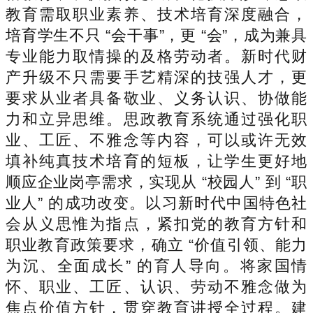
教育需取职业素养、技术培育深度融合，
培育学生不只 “会干事”，更 “会”，成为兼具
专业能力取情操的及格劳动者。新时代财
产升级不只需要手艺精深的技强人才，更
要求从业者具备敬业、义务认识、协做能
力和立异思维。思政教育系统通过强化职
业、工匠、不雅念等内容，可以或许无效
填补纯真技术培育的短板，让学生更好地
顺应企业岗亭需求，实现从 “校园人” 到 “职
业人” 的成功改变。以习新时代中国特色社
会从义思惟为指点，紧扣党的教育方针和
职业教育政策要求，确立 “价值引领、能力
为沉、全面成长” 的育人导向。将家国情
怀、职业、工匠、认识、劳动不雅念做为
焦点价值方针，贯穿教育讲授全过程。建