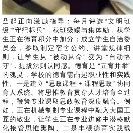
凸起正向激励指导：每月评选“文明班
级”“守纪标兵”，获班级赐与集体励，获学
生正在德育积分中加分；成立学生自治委
员会，参取制定宿舍公约、讲堂规律细
则，让学生从 “被动从命” 变为 “自动恪
守”，提拔法则认同感。德育是 “五育并举”
的魂灵，学校的德育需凸起职业性和实践
性。一是建立 “思政课程 + 课程思政” 协同
育人系统。将思惟教育贯穿人才培育全过
程，鞭策专业课取思政教育深度融合。例
如，正在机械制制专业课程中融入大国工
匠的敬业，让学生正在专业进修中潜移默
化接管思惟熏陶。二是丰硕德育实践载