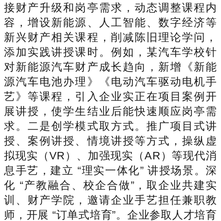
接财产升级和岗亭需求，动态调整课程内
容，增设新能源、人工智能、数字经济等
新兴财产相关课程，削减陈旧理论学问，
添加实践讲授课时。例如，某汽车学校针
对新能源汽车财产成长趋向，新增《新能
源汽车电池办理》《电动汽车驱动电机手
艺》等课程，引入企业实正在项目案例开
展讲授，使学生结业后能快速顺应岗亭需
求。二是创学模式取方式。推广项目式讲
授、案例讲授、情境讲授等方式，操纵虚
拟现实（VR）、加强现实（AR）等现代消
息手艺，建立 “理实一体化” 讲授场景。深
化 “产教融合、校企合做”，取企业共建实
训、财产学院，邀请企业手艺担任兼职教
师，开展 “订单式培育”。企业参取人才培育