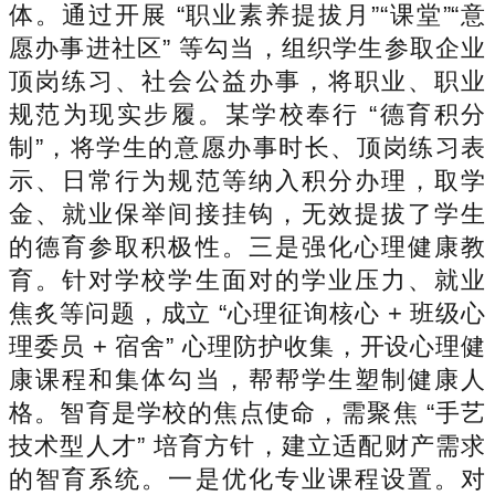
体。通过开展 “职业素养提拔月”“课堂”“意
愿办事进社区” 等勾当，组织学生参取企业
顶岗练习、社会公益办事，将职业、职业
规范为现实步履。某学校奉行 “德育积分
制”，将学生的意愿办事时长、顶岗练习表
示、日常行为规范等纳入积分办理，取学
金、就业保举间接挂钩，无效提拔了学生
的德育参取积极性。三是强化心理健康教
育。针对学校学生面对的学业压力、就业
焦炙等问题，成立 “心理征询核心 + 班级心
理委员 + 宿舍” 心理防护收集，开设心理健
康课程和集体勾当，帮帮学生塑制健康人
格。智育是学校的焦点使命，需聚焦 “手艺
技术型人才” 培育方针，建立适配财产需求
的智育系统。一是优化专业课程设置。对