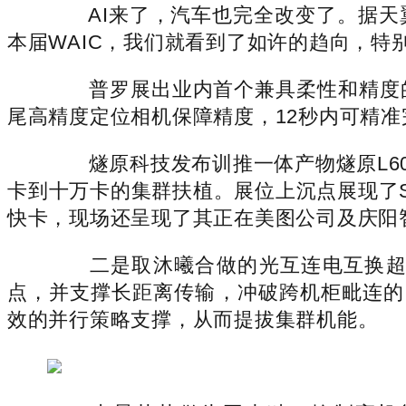
AI来了，汽车也完全改变了。据天
本届WAIC，我们就看到了如许的趋向，特
普罗展出业内首个兼具柔性和精度的工
尾高精度定位相机保障精度，12秒内可精准
燧原科技发布训推一体产物燧原L60
卡到十万卡的集群扶植。展位上沉点展现了S6
快卡，现场还呈现了其正在美图公司及庆阳
二是取沐曦合做的光互连电互换超节
点，并支撑长距离传输，冲破跨机柜毗连的
效的并行策略支撑，从而提拔集群机能。