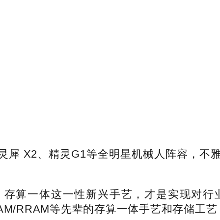
 X2、精灵G1等全明星机械人阵容，不
算一体这一性新兴手艺，才是实现对行业
-SRAM/MRAM/RRAM等先辈的存算一体手艺和