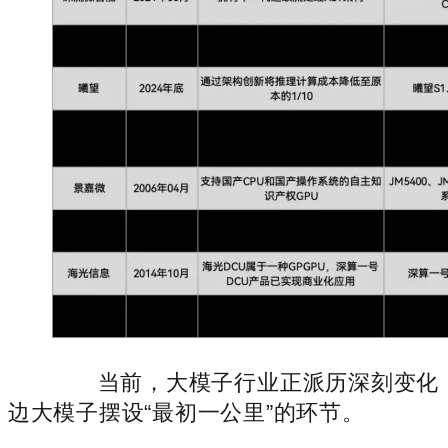
当前，大模子行业正派历深刻变化，行
边大模子摆设“最初一公里”的环节。