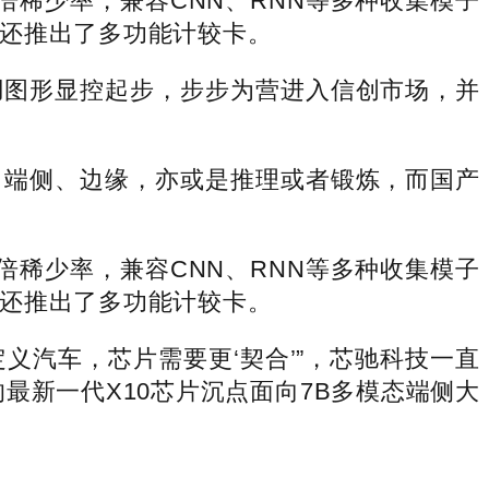
倍稀少率，兼容CNN、RNN等多种收集模子
还推出了多功能计较卡。
图形显控起步，步步为营进入信创市场，并
端侧、边缘，亦或是推理或者锻炼，而国产
倍稀少率，兼容CNN、RNN等多种收集模子
还推出了多功能计较卡。
义汽车，芯片需要更‘契合’”，芯驰科技一直
最新一代X10芯片沉点面向7B多模态端侧大