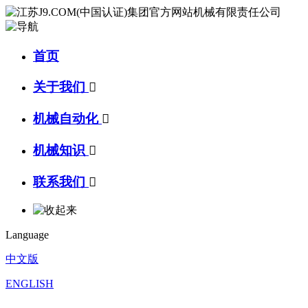
首页
关于我们

机械自动化

机械知识

联系我们

Language
中文版
ENGLISH