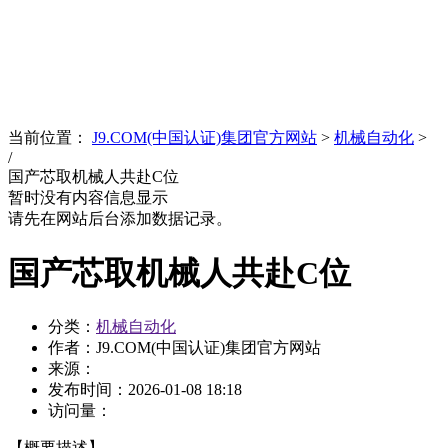
News
文化品牌
当前位置：
J9.COM(中国认证)集团官方网站
>
机械自动化
>
/
国产芯取机械人共赴C位
暂时没有内容信息显示
请先在网站后台添加数据记录。
国产芯取机械人共赴C位
分类：
机械自动化
作者：J9.COM(中国认证)集团官方网站
来源：
发布时间：
2026-01-08 18:18
访问量：
【概要描述】