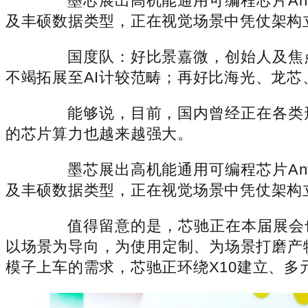
墨芯展出高机能通用可编程芯片Anto
及丰硕数据类型，正在视觉场景中凭仗架构
国度队：好比景嘉微，创始人及焦点
不竭拓展至AI计较范畴；再好比海光、龙芯
能够说，目前，国内曾经正在各类形
的芯片算力也越来越强大。
墨芯展出高机能通用可编程芯片Anto
及丰硕数据类型，正在视觉场景中凭仗架构
值得留意的是，芯驰正在本届展会也分享
以场景为导向，为使用定制、为场景打磨产物
模子上车的需求，芯驰正环绕X10建立、多