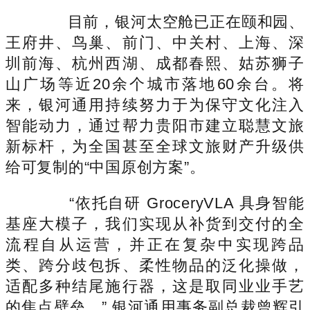
目前，银河太空舱已正在颐和园、
王府井、鸟巢、前门、中关村、上海、深
圳前海、杭州西湖、成都春熙、姑苏狮子
山广场等近20余个城市落地60余台。将
来，银河通用持续努力于为保守文化注入
智能动力，通过帮力贵阳市建立聪慧文旅
新标杆，为全国甚至全球文旅财产升级供
给可复制的“中国原创方案”。
“依托自研 GroceryVLA 具身智能
基座大模子，我们实现从补货到交付的全
流程自从运营，并正在复杂中实现跨品
类、跨分歧包拆、柔性物品的泛化操做，
适配多种结尾施行器，这是取同业业手艺
的焦点壁垒。” 银河通用事务副总裁曾辉引