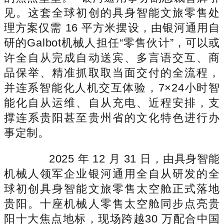
见。这套全球初创的具身智能文旅零售处
理方案仅需 16 平方米摆设，由银河通用自
研的Galbot机械人担任“零售伙计”，可以或
许全自从完成自动送宾、多言语交互、商
品保举、精准抓取取当面交付的全流程，
并连系智能化人机交互体验，7×24小时智
能化自从运维、自从充电、近程安排，支
撑连系贵阳甚至贵州省的文化特色进行办
事定制。
2025 年 12 月 31 日，由具身智能
机械人领军企业银河通用全自从研发的全
球初创具身智能文旅零售太空舱正式落地
贵阳。十座机械人零售太空舱同步点亮贵
阳十大焦点地标，现场跨越30 万配合中国