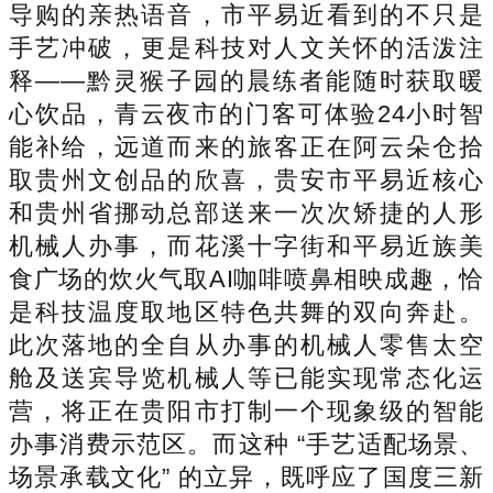
导购的亲热语音，市平易近看到的不只是
手艺冲破，更是科技对人文关怀的活泼注
释——黔灵猴子园的晨练者能随时获取暖
心饮品，青云夜市的门客可体验24小时智
能补给，远道而来的旅客正在阿云朵仓拾
取贵州文创品的欣喜，贵安市平易近核心
和贵州省挪动总部送来一次次矫捷的人形
机械人办事，而花溪十字街和平易近族美
食广场的炊火气取AI咖啡喷鼻相映成趣，恰
是科技温度取地区特色共舞的双向奔赴。
此次落地的全自从办事的机械人零售太空
舱及送宾导览机械人等已能实现常态化运
营，将正在贵阳市打制一个现象级的智能
办事消费示范区。而这种 “手艺适配场景、
场景承载文化” 的立异，既呼应了国度三新