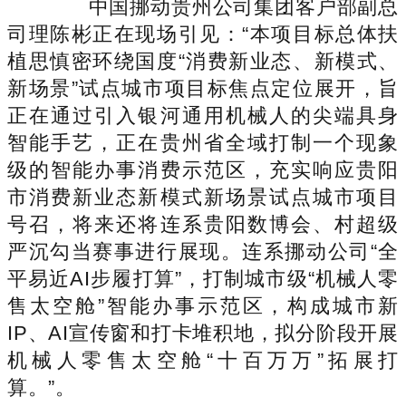
中国挪动贵州公司集团客户部副总
司理陈彬正在现场引见：“本项目标总体扶
植思慎密环绕国度“消费新业态、新模式、
新场景”试点城市项目标焦点定位展开，旨
正在通过引入银河通用机械人的尖端具身
智能手艺，正在贵州省全域打制一个现象
级的智能办事消费示范区，充实响应贵阳
市消费新业态新模式新场景试点城市项目
号召，将来还将连系贵阳数博会、村超级
严沉勾当赛事进行展现。连系挪动公司“全
平易近AI步履打算”，打制城市级“机械人零
售太空舱”智能办事示范区，构成城市新
IP、AI宣传窗和打卡堆积地，拟分阶段开展
机械人零售太空舱“十百万万”拓展打
算。”。