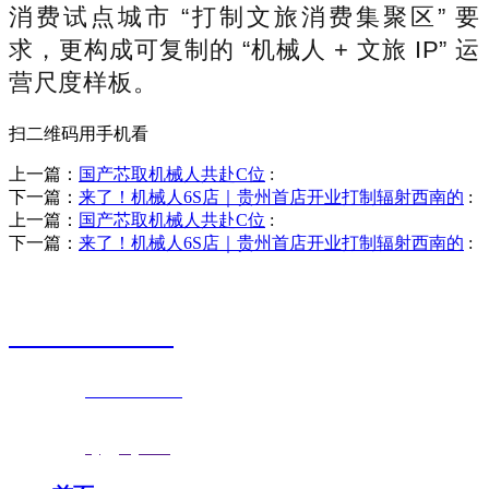
消费试点城市 “打制文旅消费集聚区” 要
求，更构成可复制的 “机械人 + 文旅 IP” 运
营尺度样板。
扫二维码用手机看
上一篇：
国产芯取机械人共赴C位
:
下一篇：
来了！机械人6S店｜贵州首店开业打制辐射西南的
:
上一篇：
国产芯取机械人共赴C位
:
下一篇：
来了！机械人6S店｜贵州首店开业打制辐射西南的
:
销售热线
0523-87590811
联系电话：
0523-87590811
传真号码：0523-87686463
邮箱地址：
nj@jsnj.com