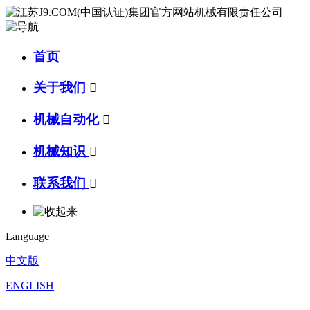
首页
关于我们

机械自动化

机械知识

联系我们

Language
中文版
ENGLISH