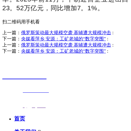
23。52万亿元，同比增加7。1%。
扫二维码用手机看
上一篇：
俄罗斯策动最大规模空袭 基辅遭大规模冲击
:
下一篇：
央媒看萍乡 安源：工矿老城的“数字突围”
:
上一篇：
俄罗斯策动最大规模空袭 基辅遭大规模冲击
:
下一篇：
央媒看萍乡 安源：工矿老城的“数字突围”
:
销售热线
0523-87590811
联系电话：
0523-87590811
传真号码：0523-87686463
邮箱地址：
nj@jsnj.com
首页