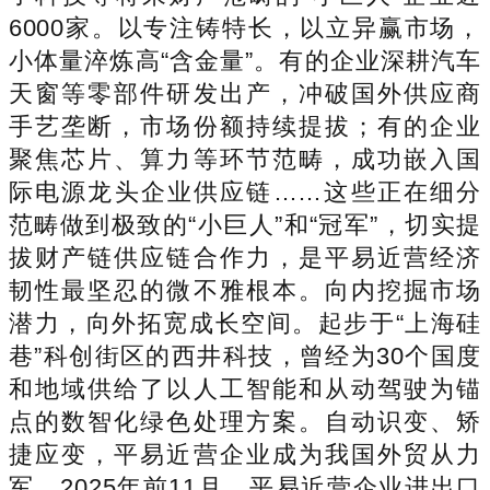
6000家。以专注铸特长，以立异赢市场，
小体量淬炼高“含金量”。有的企业深耕汽车
天窗等零部件研发出产，冲破国外供应商
手艺垄断，市场份额持续提拔；有的企业
聚焦芯片、算力等环节范畴，成功嵌入国
际电源龙头企业供应链……这些正在细分
范畴做到极致的“小巨人”和“冠军”，切实提
拔财产链供应链合作力，是平易近营经济
韧性最坚忍的微不雅根本。向内挖掘市场
潜力，向外拓宽成长空间。起步于“上海硅
巷”科创街区的西井科技，曾经为30个国度
和地域供给了以人工智能和从动驾驶为锚
点的数智化绿色处理方案。自动识变、矫
捷应变，平易近营企业成为我国外贸从力
军。2025年前11月，平易近营企业进出口