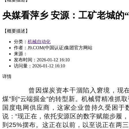
央媒看萍乡 安源：工矿老城的“
【概要描述】
分类：
机械自动化
作者：J9.COM(中国认证)集团官方网站
来源：
发布时间：
2026-01-12 16:10
访问量：
2026-01-12 16:10
详情
曾因煤炭资本干涸陷入窘境，现在通
煤”到“云端掘金”的转型新。机械臂精准
国度电网供应商，这家企业曾持久受困于
说：“现正在，依托安源区的数字赋能步履
到25%摆布。这正在以前，以至说正在两三