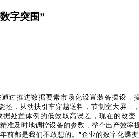
数字突围”
过推进数据要素市场化设置装备摆设，摸
抓取瓷坯，从动扶引车穿越送料，节制室大屏上
数据处置体例的低效取高误差，现在的改变
，精准及时地调控设备的参数，整个出产效率提
年前都是我们不敢想的。”企业的数字化蝶变