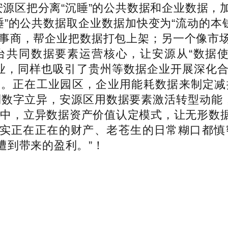
，安源区把分离“沉睡”的公共数据和企业数据
沉睡”的公共数据取企业数据加快变为“流动的本
办事商，帮企业把数据打包上架；另一个像市
台共同数据要素运营核心，让安源从“数据使
企业，同样也吸引了贵州等数据企业开展深化
。正在工业园区，企业用能耗数据来制定减排
到数字立异，安源区用数据要素激活转型动能，
化中，立异数据资产价值认定模式，让无形数
实实正在正在的财产、老苍生的日常糊口都
遭到带来的盈利。”！