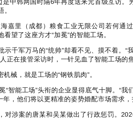
边是中韩两国时隔6年再度送来元首级互访。
晤。
嘉里（成都）粮食工业无限公司若何通过“
看望了这座方才“加冕”的智能工场。
千军万马的“统帅”却看不见、摸不着。“
任人正在接管采访时，一针见血了智能工场的
械，就是工场的“钢铁肌肉”。
冕“智能工场”头衔的企业显得底气十脚。“我
的一年，他们将以更精准的姿势婚配市场需求
涉案的唐某和吴某做出了行政惩罚。2026