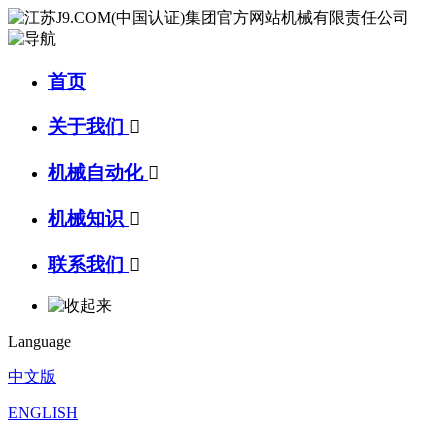
首页
关于我们

机械自动化

机械知识

联系我们

Language
中文版
ENGLISH