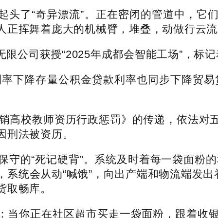
头了“奇异漂流”。正在密闭的管道中，它们
人正挥舞着庞大的机械臂，堆叠，动做行云流
公司获授“2025年成都会智能工场”，标
率下降存量公积金贷款利率也同步下降贸易贷款
销高校教师资历行政惩罚》的传递，依法对
因刑法被资历。
的“死记硬背”。系统及时着每一袋面粉的和
系统会从动“喊饿”，向出产端和物流端发出
货取畅库。
你正在社区超市买走一袋面粉，跟着收银台