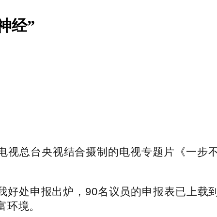
神经”
总台央视结合摄制的电视专题片《一步不断
好处申报出炉，90名议员的申报表已上载到
富环境。