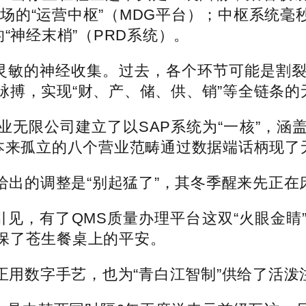
场的“运营中枢”（MDG平台）；中枢系统
“神经末梢”（PRD系统）。
灵敏的神经收集。过去，各个环节可能是割裂
脉搏，实现“财、产、储、供、销”等全链条的
限公司建立了以SAP系统为“一核”，涵
将本来孤立的八个营业范畴通过数据端话柄现了
的调整是“别起猛了”，其冬季醒来先正在床
见，有了QMS质量办理平台这双“火眼金睛
保了苍生餐桌上的平安。
数字手艺，也为“青白江智制”供给了活泼