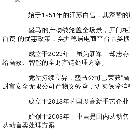
始于1951年的江苏白雪，其深挚的
盛马的产物线笼盖全场景，开门柜到
台费”的优惠政策，实力稳居电商平台品类
成立于2023年，虽为新军，却志存
给高效、智能的全财产链处理方案。
凭仗持续立异，盛马公司已荣获“高新
财富安全无限公司产物义务险，切实保障消
成立于2013年的国度高新手艺企业
始创于2003年，中吉是国内从动售
从动售卖处理方案。