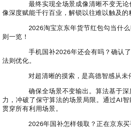
最终实现全场景成像清晰不变无论何
像深度赋能千行百业，解锁以往难以触及的
2026淘宝京东年货节红包勾当什么
则一览！
手机国补2026年还会有吗？确认了，
法则优化。
对超清晰的摸索，是高德智感从未停歇的
确保全场景不变输出。算法基于深度
力，冲破了保守算法的场景局限。通过AI
贯穿所有利用场景。
2026年国补怎样领取？正在京东买