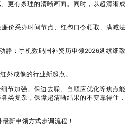
、更有条理的清晰画面。同时，以超清晰成
最廉价采办时间节点、红包口令领取、满减法
动静：手机数码国补资历申领2026延续细致
晰红外成像的行业新起点。
细节加强、保边去噪、自顺应优化等焦点能
等各类复杂，保障超清晰结果的不变靠得住，
补最新申领方式步调流程！