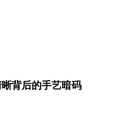
开超清晰背后的手艺暗码