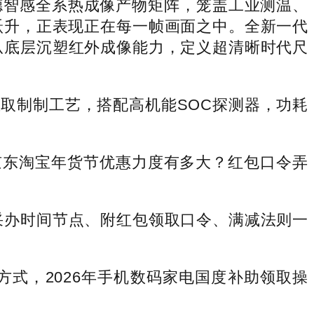
德智感全系热成像产物矩阵，笼盖工业测温、
像跃升，正表现正在每一帧画面之中。全新一代
于从底层沉塑红外成像能力，定义超清晰时代尺
取制制工艺，搭配高机能SOC探测器，功耗
京东淘宝年货节优惠力度有多大？红包口令弄
采办时间节点、附红包领取口令、满减法则一
式，2026年手机数码家电国度补助领取操