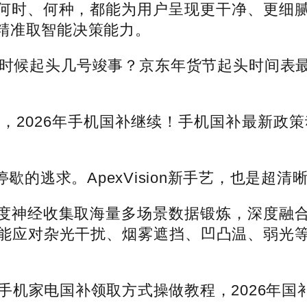
时、何种，都能为用户呈现更干净、更细腻
精准取智能决策能力。
时候起头几号竣事？京东年货节起头时间表
2026年手机国补继续！手机国补最新政策
逃求。ApexVision新手艺，也是超清
神经收集取海量多场景数据锻炼，深度融合
智能应对杂光干扰、烟雾遮挡、凹凸温、弱光
手机家电国补领取方式操做教程，2026年国