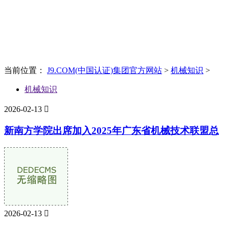
News
新闻资讯
当前位置：
J9.COM(中国认证)集团官方网站
>
机械知识
>
机械知识
2026-02-13

新南方学院出席加入2025年广东省机械技术联盟总
2026-02-13
