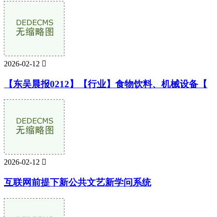
2026-02-12

【东吴晨报0212】【行业】食物饮料、机械设备【
2026-02-12

互联网前提下新公共文艺新学问系统