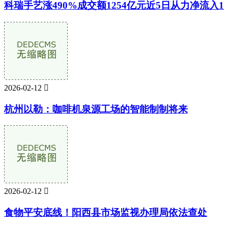
科瑞手艺涨490%成交额1254亿元近5日从力净流入1
2026-02-12

杭州以勒：咖啡机泉源工场的智能制制将来
2026-02-12

食物平安底线！阳西县市场监视办理局依法查处