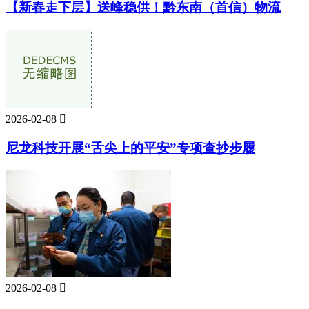
【新春走下层】送峰稳供！黔东南（首信）物流
2026-02-08

尼龙科技开展“舌尖上的平安”专项查抄步履
2026-02-08
