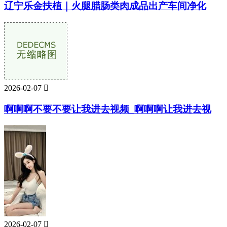
辽宁乐金扶植｜火腿腊肠类肉成品出产车间净化
2026-02-07

啊啊啊不要不要让我进去视频_啊啊啊让我进去视
2026-02-07
