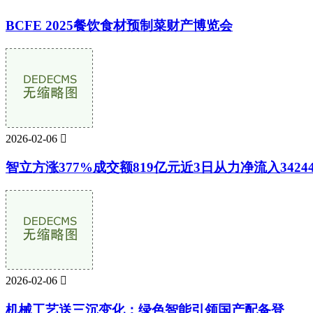
BCFE 2025餐饮食材预制菜财产博览会
2026-02-06

智立方涨377%成交额819亿元近3日从力净流入3424
2026-02-06

机械工艺送三沉变化：绿色智能引领国产配备登