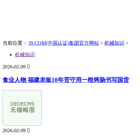
News
新闻资讯
当前位置：
J9.COM(中国认证)集团官方网站
>
机械知识
>
机械知识
2026-02-09

食业人物 福建老板10年苦守用一根烤肠书写国货
2026-02-09
