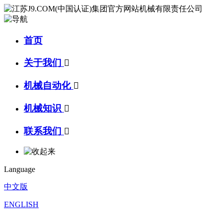
首页
关于我们

机械自动化

机械知识

联系我们

Language
中文版
ENGLISH