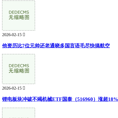
2026-02-15

他资历比7位元帅还老通晓多国言语毛尽快搞航空
2026-02-15

锂电板块冲破不竭机械ETF国泰（516960）涨超18